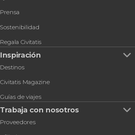
Entrada a la Casa Museo de Mozart
Prensa
Entrada al Kunsthistorisches Museum, el Museo
de Historia del Arte de Viena
Entrada a la Torre del Danubio
Sostenibilidad
Vienna Pass
Entrada al Weltmuseum
Regala Civitatis
Entrada al Museo Sigmund Freud
Inspiración
Destinos
Civitatis Magazine
Guías de viajes
Trabaja con nosotros
Proveedores