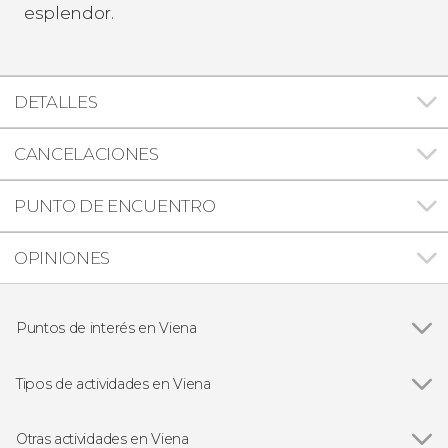
esplendor.
DETALLES
CANCELACIONES
PUNTO DE ENCUENTRO
OPINIONES
Puntos de interés en Viena
Ver todas
Palacio Imperial de Hofburg
Catedral de San Esteban de Viena
Tipos de actividades en Viena
Palacio Schönbrunn
Ver todas
Visitas guiadas en Viena
Palacio Belvedere
Free tours en Viena
Otras actividades en Viena