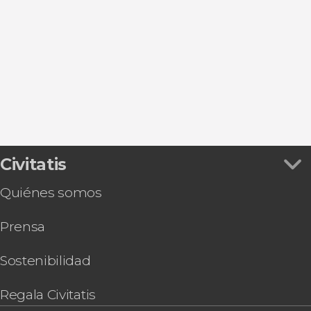
Ver todas
Richmond upon Thames
Chertsey
Londres
Wisley
Chessington
Civitatis
Quiénes somos
Prensa
Sostenibilidad
Regala Civitatis