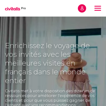
Accueil
S'inscrire
Contact
Enrichissez le voyage de
vos invités avec les
S'inscrire
meilleures visites en
français dans le monde
entier
Civitatis met à votre disposition des dizaines de
ressources pour améliorer l'expérience de vos
clients et pour que vous puissiez gagner de
l'argent avec vos recommandations.