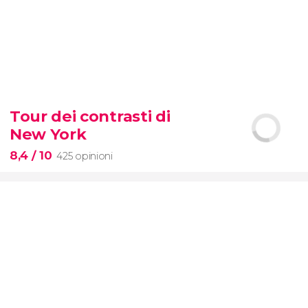
8,7


2.878 opinioni
Tour dei contrasti di
scoprite tutti i segreti dell'Arena
New York
dei gladiatori
8,4
/ 10
425 opinioni
8,4