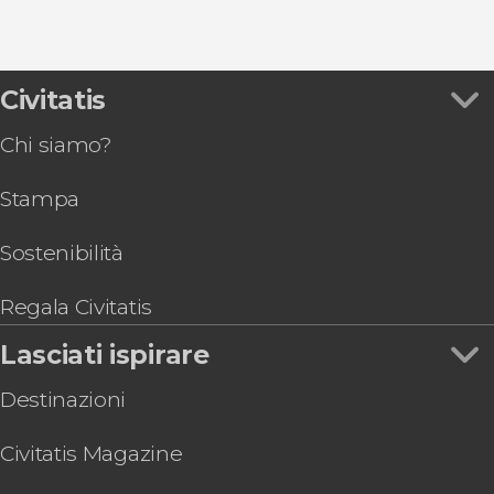
9,2


Civitatis
48.791 opinioni
free tour di Roma
Chi siamo?
Stampa
Sostenibilità
Regala Civitatis
Lasciati ispirare
Destinazioni
Civitatis Magazine