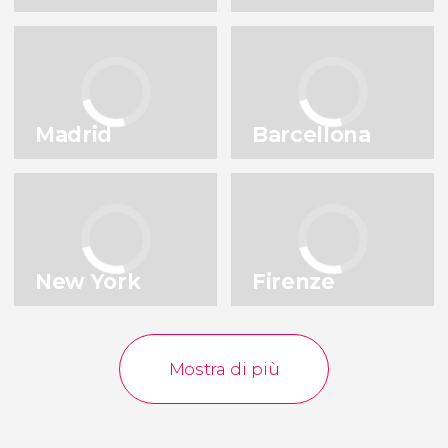
Milano
Lisbona
Italia
Portogallo
Istanbul
Praga
Turchia
Repubblica Ceca
Madrid
Barcellona
Porto
Bruxelles
Portogallo
Belgio
Vedi tutte le destinazioni
New York
Firenze
Mostra di più