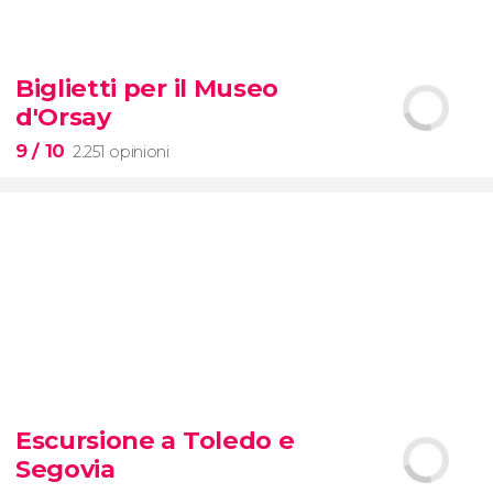
8,7


74 opinioni
Biglietti per il Museo
Pietà
d'Orsay
Musei Vaticani
Cappella Sistina
Basilica
di San Pietro
9
/ 10
2.251 opinioni
9


2.251 opinioni
Escursione a Toledo e
biglietti per il Museo d'Orsay
Segovia