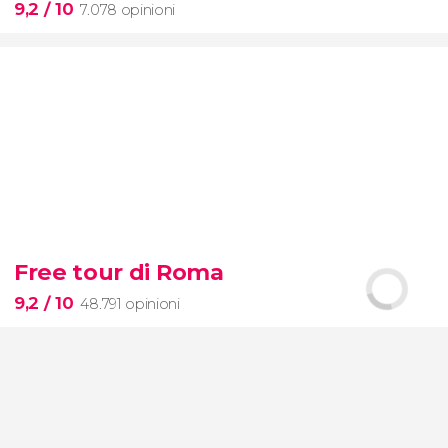
9,2
/ 10
7.078 opinioni
9,2


7.078 opinioni
Free tour di Roma
Toledo e Segovia
la Città delle Tre Culture
9,2
/ 10
48.791 opinioni
e
l'acquedotto
romano