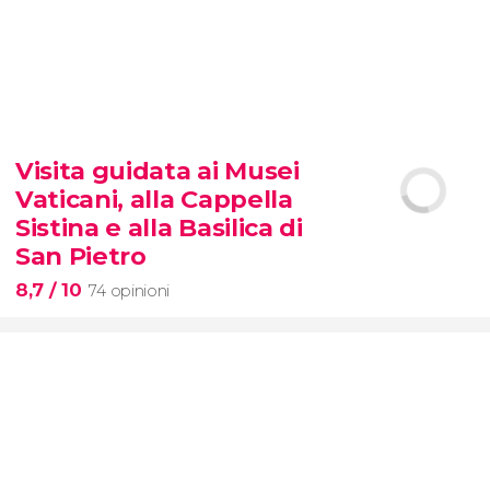
9,3


6.342 opinioni
Visita guidata ai Musei
biglietti per SUMMIT One
Vaticani, alla Cappella
Vanderbilt
Sistina e alla Basilica di
San Pietro
8,7
/ 10
74 opinioni