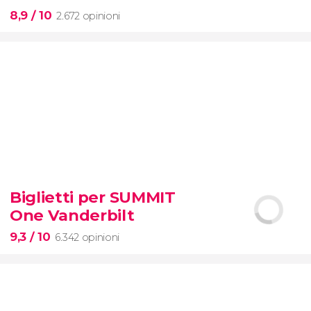
8,9
/ 10
2.672 opinioni
8,9


2.672 opinioni
visita
Biglietti per SUMMIT
guidata al Colosseo, al Foro Romanoe al
One Vanderbilt
Palatino
con accesso prioritario
9,3
/ 10
6.342 opinioni