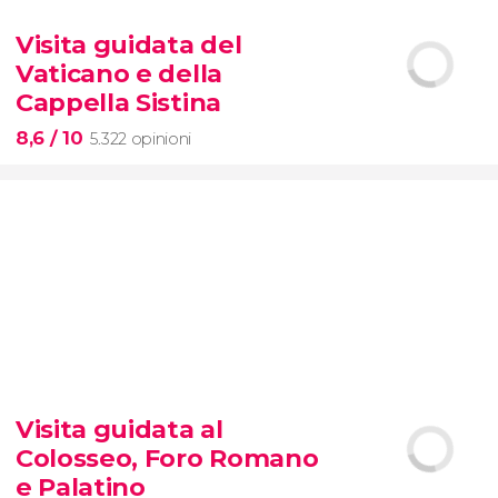


425 opinioni
Visita guidata del
tour dei contrasti di New York
Vaticano e della
Cappella Sistina
8,6
/ 10
5.322 opinioni
8,6


5.322 opinioni
Visita guidata al
Musei Vaticani e
la
Cappella
Colosseo, Foro Romano
Sistina
e Palatino