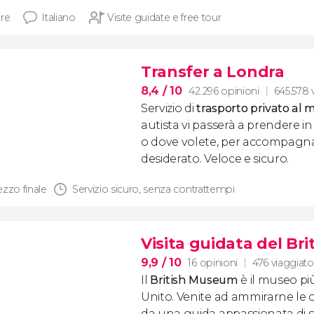
ore
Italiano
Visite guidate e free tour
Transfer a Londra
8,4
/ 10
42.296 opinioni
645.578 
Servizio di
trasporto privato al 
autista vi passerà a prendere in
o dove volete, per accompagnarv
desiderato. Veloce e sicuro.
ezzo finale
Servizio sicuro, senza contrattempi
Visita guidata del B
9,9
/ 10
16 opinioni
476 viaggiato
Il
British Museum
è il museo pi
Unito. Venite ad ammirarne le
da una guida appassionata di st