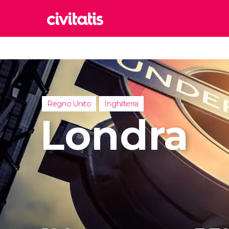
Rom
Italia
Lond
Regno 
Regno Unito
Inghilterra
Edim
Londra
Regno 
Marr
Maroc
Istan
Turchia