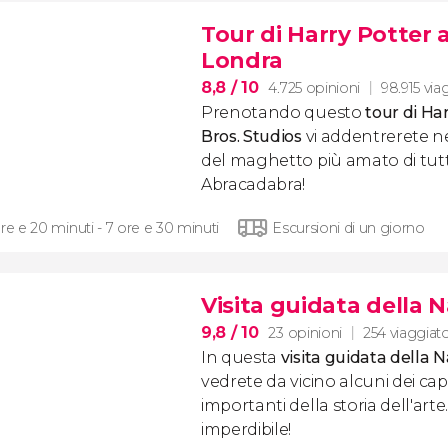
Tour di Harry Potter 
Londra
8,8
/ 10
4.725 opinioni
98.915 via
Prenotando questo
tour di Ha
Bros. Studios
vi addentrerete n
del maghetto più amato di tutti
Abracadabra!
re e 20 minuti - 7 ore e 30 minuti
Escursioni di un giorno
Visita guidata della N
9,8
/ 10
23 opinioni
254 viaggiato
In questa
visita guidata della N
vedrete da vicino alcuni dei cap
importanti della storia dell'arte.
imperdibile!