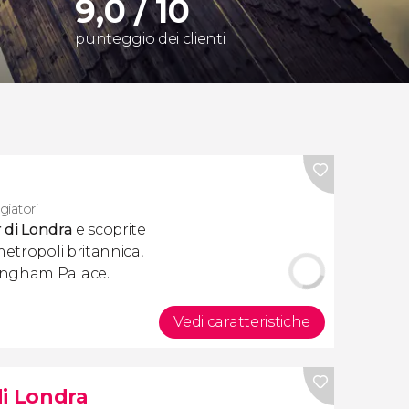
9,0 / 10
punteggio dei clienti
giatori
r di Londra
e scoprite
metropoli britannica,
ingham Palace.
Vedi caratteristiche
 di Londra