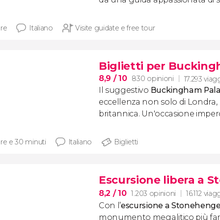
ore
Italiano
Visite guidate e free tour
Biglietti per Buckin
8,9
/ 10
830 opinioni
17.293 viagg
Il suggestivo
Buckingham Pal
eccellenza non solo di Londra
britannica. Un'occasione imperd
ore e 30 minuti
Italiano
Biglietti
Escursione libera a 
8,2
/ 10
1.203 opinioni
16.112 viag
Con l’
escursione a Stoneheng
monumento megalitico più fa