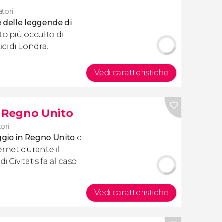
atori
 e delle leggende di
to più occulto di
ci di Londra.
Vedi caratteristiche
s Regno Unito
tori
ggio in Regno Unito
e
rnet durante il
 Civitatis fa al caso
Vedi caratteristiche