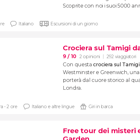
Scoprite con noi i suoi 5000 anni
ore
Italiano
Escursioni di un giorno
Crociera sul Tamigi 
9
/ 10
2 opinioni
292 viaggiatori
Con questa
crociera sul Tamigi
Westminster e Greenwich, una 
porterà dal cuore storico al qua
Londra.
ra - 2 ore
Italiano e altre lingue
Giri in barca
Free tour dei misteri
Garden