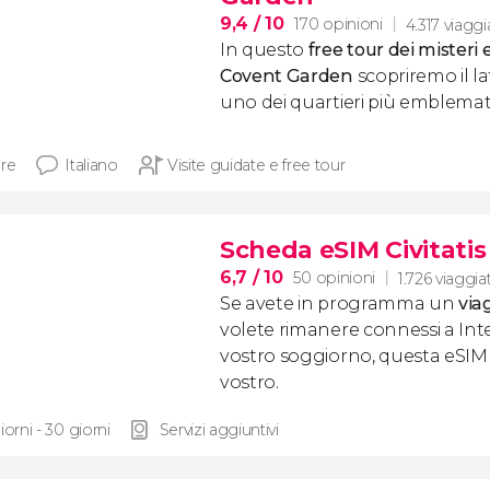
9,4
/ 10
170 opinioni
4.317 viaggi
In questo
free tour dei misteri
Covent Garden
scopriremo il la
uno dei quartieri più emblemati
ore
Italiano
Visite guidate e free tour
Scheda eSIM Civitati
6,7
/ 10
50 opinioni
1.726 viaggia
Se avete in programma un
via
volete rimanere connessi a Inte
vostro soggiorno, questa eSIM di
vostro.
iorni - 30 giorni
Servizi aggiuntivi