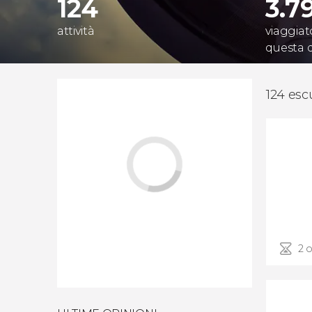
124
3.7
attività
viaggiat
questa 
124 escu
2 