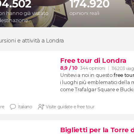
94.502
174.920
ori hanno già visitato
opinioni reali
destinazione
rsioni e attività a Londra
Free tour di Londra
8,9
/ 10
344 opinioni
116.203 viag
Unitevi a noi in questo
free tou
i luoghi più emblematici della 
come Trafalgar Square e Buck
ore
Italiano
Visite guidate e free tour
Biglietti per la Torre