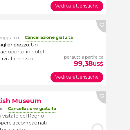
Vedi caratteristiche
Cancellazione gratuita
viaggiatori
miglior prezzo
. Un
 aeroporto, in hotel
per auto a partire da
i all'indirizzo
99,38
US$
Vedi caratteristiche
ritish Museum
Cancellazione gratuita
ri
ù visitato del Regno
 opere accompagnati
oria e arte.