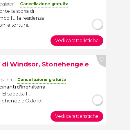
Cancellazione gratuita
ggiatori
rite la storia di
empo fu la residenza
oni e torture.
Vedi caratteristiche
lo di Windsor, Stonehenge e
Cancellazione gratuita
giatori
scinanti d'Inghilterra
:
Elisabetta II, il
nehenge e Oxford.
Vedi caratteristiche