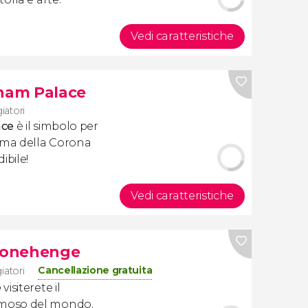
Vedi caratteristiche
gham Palace
iatori
ace
è il simbolo per
, ma della Corona
ibile!
Vedi caratteristiche
Stonehenge
Cancellazione gratuita
giatori
e
visiterete il
moso del mondo.