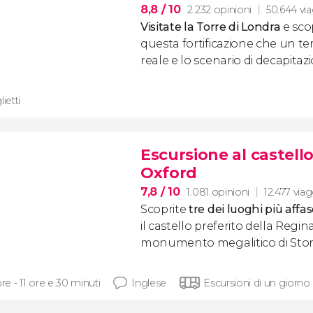
8,8
/ 10
2.232 opinioni
50.644 via
Visitate la Torre di Londra
e scop
questa fortificazione che un t
reale e lo scenario di decapitazi
lietti
Escursione al castel
Oxford
7,8
/ 10
1.081 opinioni
12.477 viag
Scoprite
tre dei luoghi più affa
il castello preferito della Regina 
monumento megalitico di Sto
ore - 11 ore e 30 minuti
Inglese
Escursioni di un giorno