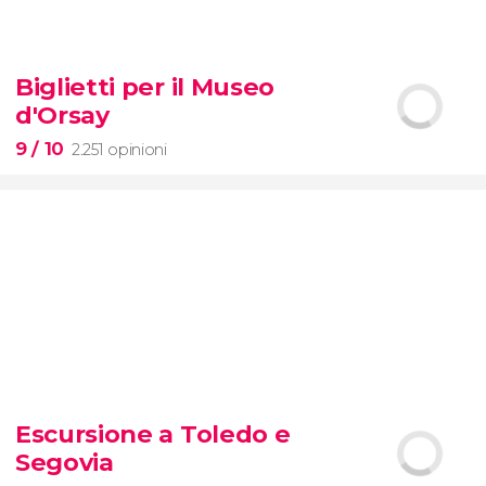
8,6


71 opinioni
Biglietti per il Museo
Pietà
d'Orsay
Musei Vaticani
Cappella Sistina
Basilica
di San Pietro
9
/ 10
2.251 opinioni
9


2.251 opinioni
Escursione a Toledo e
biglietti per il Museo d'Orsay
Segovia