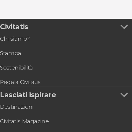
9,3


Civitatis
48.766 opinioni
free tour di Roma
Chi siamo?
Stampa
Sostenibilità
Regala Civitatis
Lasciati ispirare
Destinazioni
Civitatis Magazine