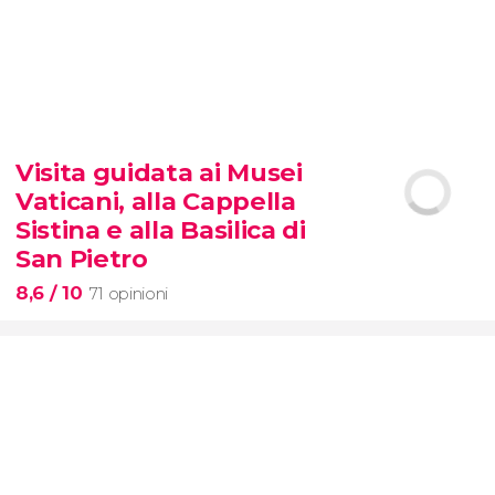
9,3


6.337 opinioni
Visita guidata ai Musei
biglietti per SUMMIT One
Vaticani, alla Cappella
Vanderbilt
Sistina e alla Basilica di
San Pietro
8,6
/ 10
71 opinioni