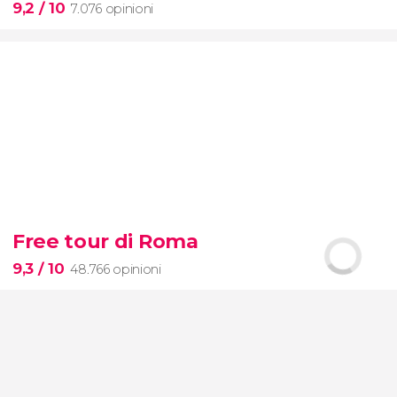
9,2
/ 10
7.076 opinioni
9,2


7.076 opinioni
Free tour di Roma
Toledo e Segovia
la Città delle Tre Culture
9,3
/ 10
48.766 opinioni
e
l'acquedotto
romano