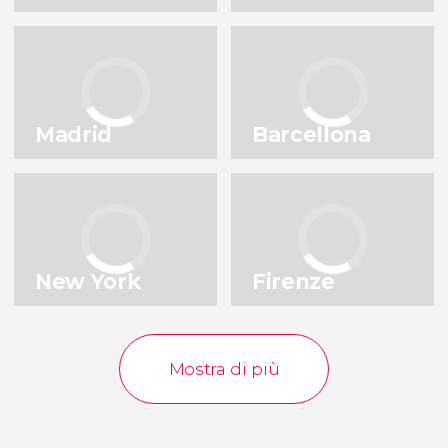
Milano
Lisbona
Italia
Portogallo
Istanbul
Praga
Turchia
Repubblica Ceca
Madrid
Barcellona
Porto
Bruxelles
Portogallo
Belgio
Vedi tutte le destinazioni
New York
Firenze
Mostra di più