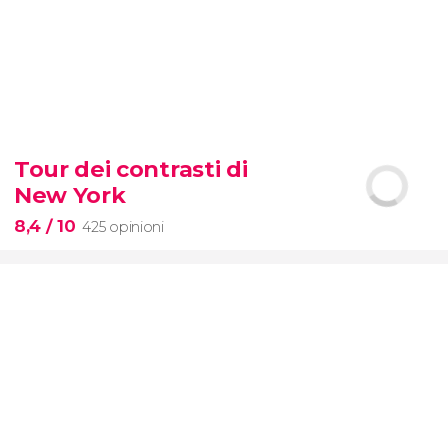
8,7


2.878 opinioni
Tour dei contrasti di
scoprite tutti i segreti dell'Arena
New York
dei gladiatori
8,4
/ 10
425 opinioni
8,4