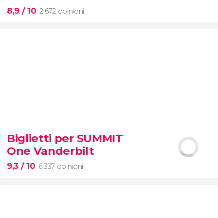
8,9
/ 10
2.672 opinioni
8,9


2.672 opinioni
visita
Biglietti per SUMMIT
guidata al Colosseo, al Foro Romanoe al
One Vanderbilt
Palatino
con accesso prioritario
9,3
/ 10
6.337 opinioni