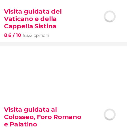


425 opinioni
Visita guidata del
tour dei contrasti di New York
Vaticano e della
Cappella Sistina
8,6
/ 10
5.322 opinioni
8,6


5.322 opinioni
Visita guidata al
Musei Vaticani e
la
Cappella
Colosseo, Foro Romano
Sistina
e Palatino