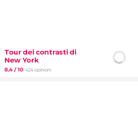
8,7


2.876 opinioni
Tour dei contrasti di
scoprite tutti i segreti dell'Arena
New York
dei gladiatori
8,4
/ 10
424 opinioni
8,4