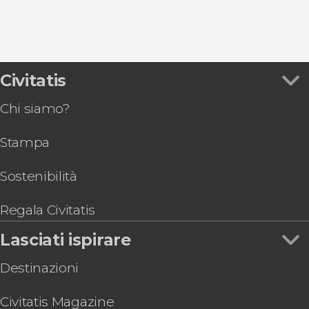
9,2


Civitatis
7.075 opinioni
Toledo e Segovia
Chi siamo?
la Città delle Tre Culture
e
l'acquedotto
romano
Stampa
Sostenibilità
Regala Civitatis
Lasciati ispirare
Destinazioni
Civitatis Magazine