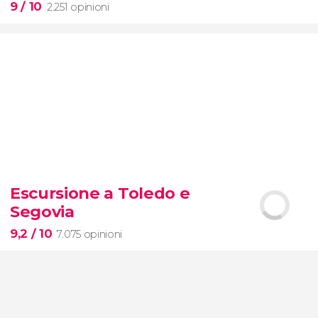
9
/ 10
2.251 opinioni
9


2.251 opinioni
Escursione a Toledo e
biglietti per il Museo d'Orsay
Segovia
9,2
/ 10
7.075 opinioni