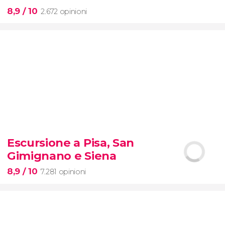
8,9
/ 10
2.672 opinioni
8,9


2.672 opinioni
visita
Escursione a Pisa, San
guidata al Colosseo, al Foro Romanoe al
Gimignano e Siena
Palatino
con accesso prioritario
8,9
/ 10
7.281 opinioni