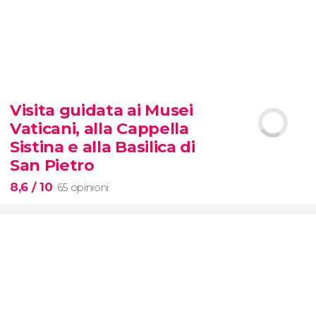
8,9


7.281 opinioni
Visita guidata ai Musei
località più belle
della
Vaticani, alla Cappella
Toscana
Sistina e alla Basilica di
San Pietro
8,6
/ 10
65 opinioni