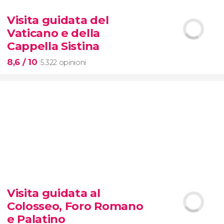


424 opinioni
Visita guidata del
tour dei contrasti di New York
Vaticano e della
Cappella Sistina
8,6
/ 10
5.322 opinioni
8,6


5.322 opinioni
Visita guidata al
Musei Vaticani e
la
Cappella
Colosseo, Foro Romano
Sistina
e Palatino