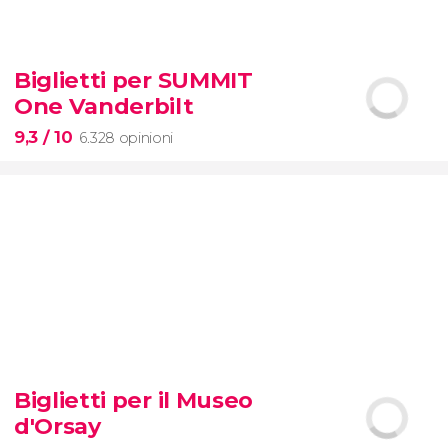
8,6


65 opinioni
Biglietti per SUMMIT
Pietà
One Vanderbilt
Musei Vaticani
Cappella Sistina
Basilica
di San Pietro
9,3
/ 10
6.328 opinioni
9,3


6.328 opinioni
Biglietti per il Museo
biglietti per SUMMIT One
d'Orsay
Vanderbilt