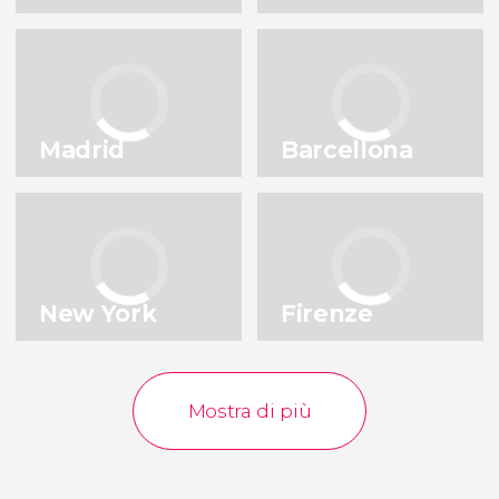
Milano
Lisbona
Italia
Portogallo
Istanbul
Praga
Turchia
Repubblica Ceca
Madrid
Barcellona
Porto
Bruxelles
Portogallo
Belgio
Vedi tutte le destinazioni
New York
Firenze
Mostra di più