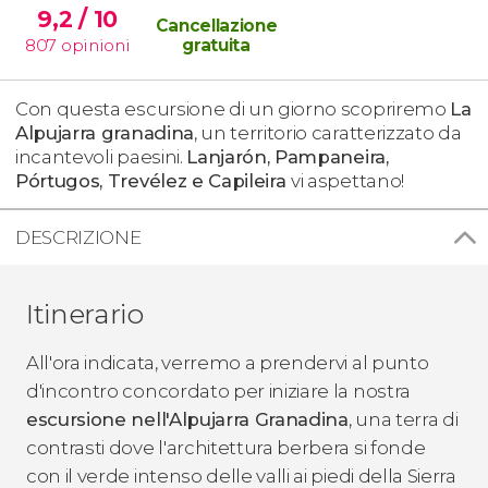
9,2
/ 10
Cancellazione
807
opinioni
gratuita
Con questa escursione di un giorno scopriremo
La
Alpujarra granadina
, un territorio caratterizzato da
incantevoli paesini.
Lanjarón, Pampaneira,
Pórtugos, Trevélez e Capileira
vi aspettano!
DESCRIZIONE
Itinerario
All'ora indicata, verremo a prendervi al punto
d'incontro concordato per iniziare la nostra
escursione nell'Alpujarra Granadina
, una terra di
contrasti dove l'architettura berbera si fonde
con il verde intenso delle valli ai piedi della Sierra