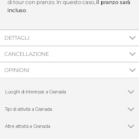
di tour con pranzo. In questo caso,
il pranzo sarà
incluso
.
DETTAGLI
CANCELLAZIONE
OPINIONI
Luoghi di interesse a Granada
Vedi
Alhambra
Albaicín
Tipi di attività a Granada
Cattedrale di Granada
Vedi
Visite guidate e tour di Granada
Cappella reale di Granada
Free tour di Granada
Altre attività a Granada
Sacromonte
Flamenco a Granada
Vedi
Visita guidata dell'Alhambra e dei Palazzi Nasridi
Palazzi Nasridi