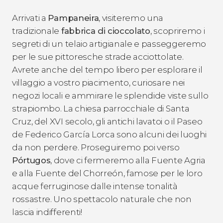
Arrivati a
Pampaneira
, visiteremo una
tradizionale
fabbrica di cioccolato
, scopriremo i
segreti di un telaio artigianale e passeggeremo
per le sue pittoresche strade acciottolate.
Avrete anche del tempo libero per esplorare il
villaggio a vostro piacimento, curiosare nei
negozi locali e ammirare le splendide viste sullo
strapiombo. La chiesa parrocchiale di Santa
Cruz, del XVI secolo, gli antichi lavatoi o il Paseo
de Federico García Lorca sono alcuni dei luoghi
da non perdere. Proseguiremo poi verso
Pórtugos
, dove ci fermeremo alla Fuente Agria
e alla Fuente del Chorreón, famose per le loro
acque ferruginose dalle intense tonalità
rossastre. Uno spettacolo naturale che non
lascia indifferenti!