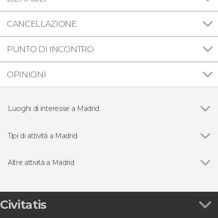
CANCELLAZIONE
PUNTO DI INCONTRO
OPINIONI
Luoghi di interesse a Madrid
Vedi
Palazzo Reale di Madrid
Puerta del Sol
Tipi di attività a Madrid
Plaza Mayor
Vedi
Visite guidate e tour di Madrid
Mercato di San Miguel
Free Tour a Madrid
Altre attività a Madrid
Cattedrale di Madrid
Biglietti a Madrid
Vedi
Abbonamento Paseo del Arte: museo del Prado,
Puerta de Alcalá
Spettacoli di flamenco a Madrid
Thyssen e Reina Sofía
Museo del Prado
Escursioni nei dintorni di Madrid
Cena con spettacolo di opera e zarzuela nel
Civitatis
Stadio Santiago Bernabéu
Autobus turistico a Madrid
ristorante La Castafiore
Parco del Retiro