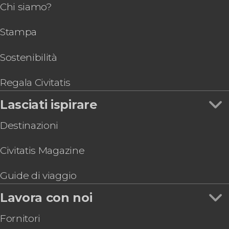
Biglietti per acquari e zoo di Madrid
Chi siamo?
Corso di paella e sangria a Madrid
Museo Reina Sofía
Tour enogastronomici e delle tapas a Madrid
Biglietti per la Real Cocina
Museo Thyssen-Bornemisza
Pass turistici a Madrid
Stampa
Tour della Plaza de Las Ventas
Stadio Riyadh Air Metropolitano
Biglietti per OXO Museo del Videogioco di
Madrid
Sostenibilità
Biglietti per il Museo de la Luz di Madrid
Visita guidata del Museo di Storia di Madrid
Regala Civitatis
Biglietti per il Museo delle Illusioni di Madrid
Lasciati ispirare
Visita guidata del Monastero delle Descalzas
Reales
Destinazioni
Civitatis Magazine
Guide di viaggio
Lavora con noi
Fornitori