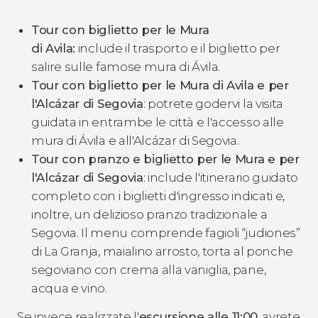
Tour con biglietto per le Mura
di Avila:
include il trasporto e il biglietto per
salire sulle famose mura di Ávila.
Tour con biglietto per le Mura di Avila e per
l'Alcázar di Segovia
: potrete godervi la visita
guidata in entrambe le città e l'accesso alle
mura di Ávila e all'Alcázar di Segovia.
Tour con pranzo e biglietto per le Mura e per
l'Alcázar di Segovia
: include l'itinerario guidato
completo con i biglietti d'ingresso indicati e,
inoltre, un delizioso pranzo tradizionale a
Segovia. Il menu comprende fagioli “judiones”
di La Granja, maialino arrosto, torta al ponche
segoviano con crema alla vaniglia, pane,
acqua e vino.
Se invece realizzate l'
escursione alle 11:00
, avrete