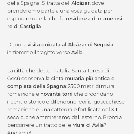
della Spagna. Si tratta dell'
Alcázar
, dove
prenderemo parte a una visita guidata per
esplorare quella che fu
residenza di numerosi
re di Castiglia
.
Dopo la
visita guidata all'Alcázar di Segovia
,
inizieremo il tragitto verso
Avila
.
La città che dette i natali a Santa Teresa di
Gesù conserva
la cinta muraria più antica
e
completa della Spagna
: 2500 metri di mura
romaniche e
novanta torri
che circondano
il centro storico e difendono edifici gotici, chiese
romaniche e una cattedrale fortificata del XII
secolo, che ammireremo dall'esterno. Pronti a
percorrere un tratto delle
Mura di Avila
?
Andiamo!