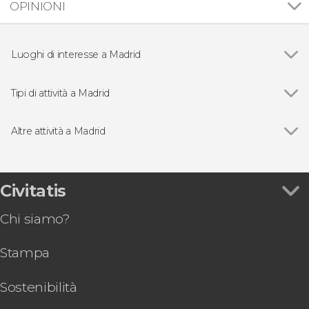
OPINIONI
Luoghi di interesse a Madrid
Vedi
Palazzo Reale di Madrid
Puerta del Sol
Tipi di attività a Madrid
Plaza Mayor
Vedi
Visite guidate e tour di Madrid
Mercato di San Miguel
Free Tour a Madrid
Altre attività a Madrid
Cattedrale di Madrid
Biglietti a Madrid
Vedi
Abbonamento Paseo del Arte: museo del Prado,
Puerta de Alcalá
Spettacoli di flamenco a Madrid
Thyssen e Reina Sofía
Museo del Prado
Escursioni nei dintorni di Madrid
Cena con spettacolo di opera e zarzuela nel
Civitatis
Stadio Santiago Bernabéu
Autobus turistico a Madrid
ristorante La Castafiore
Parco del Retiro
Biglietti per acquari e zoo di Madrid
Chi siamo?
Corso di paella e sangria a Madrid
Museo Reina Sofía
Tour enogastronomici e delle tapas a Madrid
Biglietti per la Real Cocina
Museo Thyssen-Bornemisza
Pass turistici a Madrid
Stampa
Tour della Plaza de Las Ventas
Stadio Riyadh Air Metropolitano
Biglietti per OXO Museo del Videogioco di
Madrid
Sostenibilità
Biglietti per il Museo delle Cere di Madrid