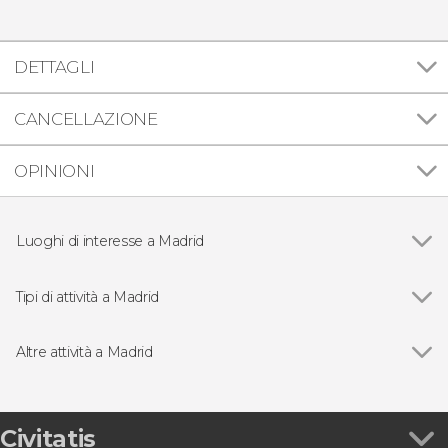
DETTAGLI
CANCELLAZIONE
OPINIONI
Luoghi di interesse a Madrid
Vedi
Palazzo Reale di Madrid
Puerta del Sol
Tipi di attività a Madrid
Plaza Mayor
Vedi
Visite guidate e tour di Madrid
Mercato di San Miguel
Free Tour a Madrid
Altre attività a Madrid
Cattedrale di Madrid
Biglietti a Madrid
Vedi
Abbonamento Paseo del Arte: museo del Prado,
Puerta de Alcalá
Spettacoli di flamenco a Madrid
Thyssen e Reina Sofía
Museo del Prado
Escursioni nei dintorni di Madrid
Cena con spettacolo di opera e zarzuela nel
Civitatis
Stadio Santiago Bernabéu
Autobus turistico a Madrid