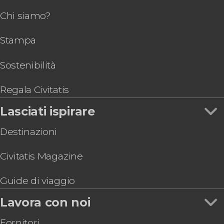
ristorante La Castafiore
Parco del Retiro
Biglietti per acquari e zoo di Madrid
Chi siamo?
Corso di paella e sangria a Madrid
Museo Reina Sofía
Tour enogastronomici e delle tapas a Madrid
Biglietti per la Real Cocina
Museo Thyssen-Bornemisza
Pass turistici a Madrid
Stampa
Tour della Plaza de Las Ventas
Stadio Riyadh Air Metropolitano
Biglietti per OXO Museo del Videogioco di
Madrid
Sostenibilità
Biglietti per il Museo delle Cere di Madrid
Biglietti per il Parque Warner
Regala Civitatis
Biglietti per il Museo de la Luz di Madrid
Lasciati ispirare
Visita guidata del Museo di Storia di Madrid
Destinazioni
Civitatis Magazine
Guide di viaggio
Lavora con noi
Fornitori