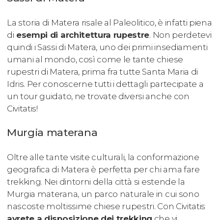
La storia di Matera risale al Paleolitico, è infatti piena
di
esempi di architettura rupestre
. Non perdetevi
quindi i Sassi di Matera, uno dei primi insediamenti
umani al mondo, così come le tante chiese
rupestri di Matera, prima fra tutte Santa Maria di
Idris. Per conoscerne tutti i dettagli partecipate a
un tour guidato, ne trovate diversi anche con
Civitatis!
Murgia materana
Oltre alle tante visite culturali, la conformazione
geografica di Matera è perfetta per chi ama fare
trekking. Nei dintorni della città si estende la
Murgia materana, un parco naturale in cui sono
nascoste moltissime chiese rupestri. Con Civitatis
avrete a disposizione dei trekking
che vi