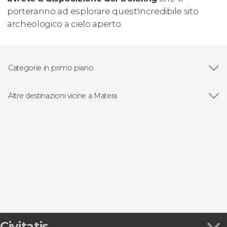
porteranno ad esplorare quest'incredibile sito
archeologico a cielo aperto.
Categorie in primo piano
Visite guidate e free tour
Altre destinazioni vicine a Matera
Vedi
Altamura
Marina di Ginosa
Pietrapertosa
Gravina in Puglia
Gioia del Colle
Civitatis