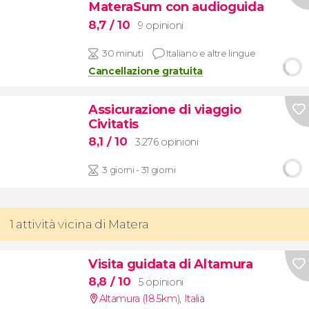
MateraSum con audioguida
8,7
/ 10
9 opinioni
30 minuti
Italiano e altre lingue
Cancellazione gratuita
Assicurazione di viaggio
Civitatis
8,1
/ 10
3.276 opinioni
3 giorni - 31 giorni
1 attività vicina di Matera
Visita guidata di Altamura
8,8
/ 10
5 opinioni
Altamura (18.5km)
,
Italia