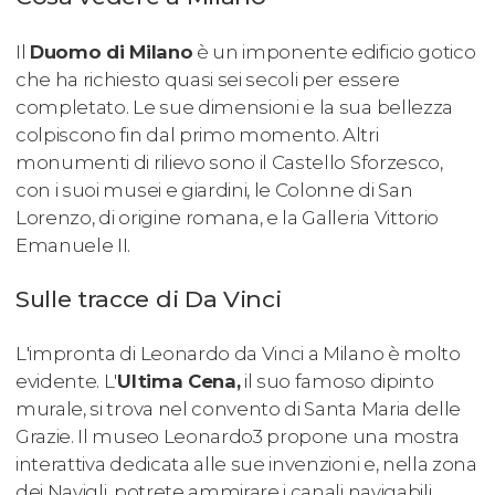
Il
Duomo di Milano
è un imponente edificio gotico
che ha richiesto quasi sei secoli per essere
completato. Le sue dimensioni e la sua bellezza
colpiscono fin dal primo momento. Altri
monumenti di rilievo sono il Castello Sforzesco,
con i suoi musei e giardini, le Colonne di San
Lorenzo, di origine romana, e la Galleria Vittorio
Emanuele II.
Sulle tracce di Da Vinci
L'impronta di Leonardo da Vinci a Milano è molto
evidente. L'
Ultima Cena,
il suo famoso dipinto
murale, si trova nel convento di Santa Maria delle
Grazie. Il museo Leonardo3 propone una mostra
interattiva dedicata alle sue invenzioni e, nella zona
dei Navigli, potrete ammirare i canali navigabili