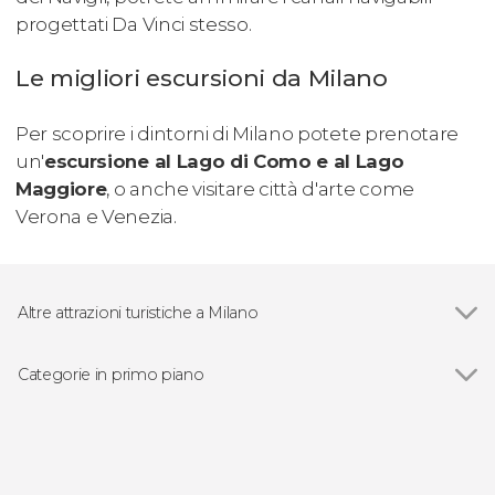
progettati Da Vinci stesso.
Le migliori escursioni da Milano
Per scoprire i dintorni di Milano potete prenotare
un'
escursione al Lago di Como e al Lago
Maggiore
, o anche visitare città d'arte come
Verona e Venezia.
Altre attrazioni turistiche a Milano
Vedi
Castello Sforzesco
Duomo di Milano
Categorie in primo piano
Teatro de La Scala
Vedi
Visite guidate e free tour
Lago di Como
Escursioni di un giorno
Galleria Vittorio Emanuele II
Pinacoteca di Brera