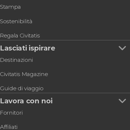
Escursioni di vari giorni da New York
Stampa
Escursione alle Cascate del Niagara
Biglietti per l'NBA a New York
Biglietti per il Museo Americano di Storia
Bus turistici di New York
Naturale
Sostenibilità
Biglietti per MJ, il musical di Michael Jackson
Biglietti per il MoMA
Regala Civitatis
Lasciati ispirare
Destinazioni
Civitatis Magazine
Guide di viaggio
Lavora con noi
Fornitori
Affiliati