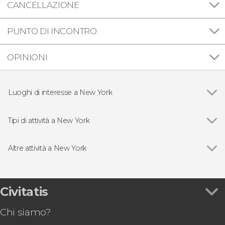
CANCELLAZIONE
PUNTO DI INCONTRO
OPINIONI
Luoghi di interesse a New York
Vedi
Ponte di Brooklyn
Statua della Libertà
Tipi di attività a New York
National September 11 Memorial & Museum
Vedi
Biglietti per musei e monumenti di New York
Empire State Building
Visite guidate e tour di New York
Altre attività a New York
Rockefeller Center
Free tour di New York
Vedi
Biglietti per SUMMIT One Vanderbilt
Times Square
Pass turistici di New York
Biglietti per Edge
Central Park
Escursioni di un giorno a New York
Escursione a Washington DC da New York
Civitatis
Madame Tussauds
Giri in barca a New York
Tour dei contrasti di New York
Madison Square Garden
Musical di Broadway a New York
Chi siamo?
Tour di Harlem e messa Gospel
Top of The Rock
Giri in elicottero a New York
Biglietti per il Re Leone