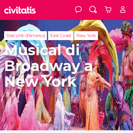
Stati Uniti d'America
East Coast
New York
Musical di
Broadway a
New York