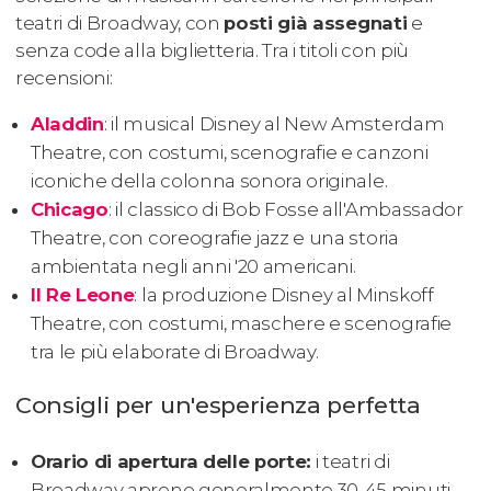
teatri di Broadway, con
posti già assegnati
e
senza code alla biglietteria. Tra i titoli con più
recensioni:
Aladdin
: il musical Disney al New Amsterdam
Theatre, con costumi, scenografie e canzoni
iconiche della colonna sonora originale.
Chicago
: il classico di Bob Fosse all'Ambassador
Theatre, con coreografie jazz e una storia
ambientata negli anni '20 americani.
Il Re Leone
: la produzione Disney al Minskoff
Theatre, con costumi, maschere e scenografie
tra le più elaborate di Broadway.
Consigli per un'esperienza perfetta
Orario di apertura delle porte:
i teatri di
Broadway aprono generalmente 30-45 minuti