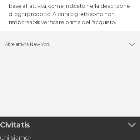
base all'attività, come indicato nella descrizione
di ogni prodotto. Alcuni biglietti sono non
rimborsabili: verificare prima dell'acquisto.
Altre attività New York
Vedi
Biglietti per musei e monumenti di New York
Visite guidate e tour di New York
Free tour di New York
Pass turistici di New York
Escursioni di un giorno a New York
Giri in barca a New York
Giri in elicottero a New York
Escursioni di vari giorni da New York
Biglietti per l'NBA a New York
Bus turistici di New York
Civitatis
Chi siamo?