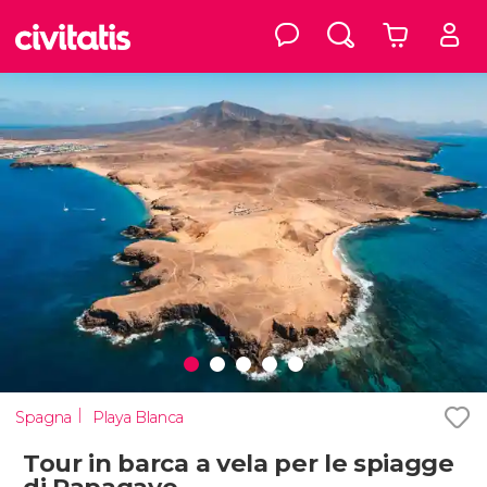
Spagna
Playa Blanca
Tour in barca a vela per le spiagge
di Papagayo