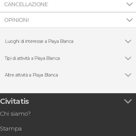
CANCELLAZIONE
OPINIONI
Luoghi di interesse a Playa Blanca
Playa de Papagayo
Tipi di attività a Playa Blanca
Escursioni di un giorno
Altre attività a Playa Blanca
Vedi
Trekking nel Parco Naturale dei Vulcani
Giro in sottomarino a Puerto Calero
Traghetto di andata e ritorno tra Lanzarote e
Civitatis
l'isola di La Graciosa
Chi siamo?
Paddle surf elettrico e snorkeling sulla spiaggia
di Papagayo
Stampa
Giro in catamarano da Puerto del Carmen al
tramonto