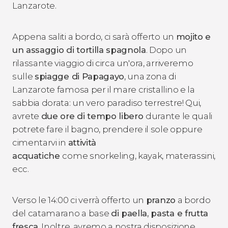
Lanzarote.
Appena saliti a bordo, ci sarà offerto un
mojito e
un assaggio di tortilla spagnola
. Dopo un
rilassante viaggio di circa un'ora, arriveremo
sulle
spiagge di Papagayo
, una zona di
Lanzarote famosa per il mare cristallino e la
sabbia dorata: un vero paradiso terrestre! Qui,
avrete
due ore di tempo libero
durante le quali
potrete fare il bagno, prendere il sole oppure
cimentarvi in
attività
acquatiche
come snorkeling, kayak, materassini,
ecc.
Verso le 14:00 ci verrà offerto un
pranzo
a bordo
del catamarano a base
di paella, pasta e frutta
fresca
. Inoltre, avremo a nostra disposizione