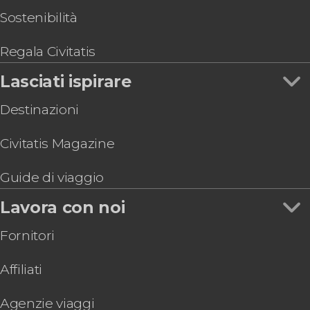
Tour di Guatiza e Mala in buggy
Sostenibilità
Parasailing a Playa Blanca
Immersione per principianti a Playa Blanca
Regala Civitatis
Immersione nel Museo Atlantico di Lanzarote
Lasciati ispirare
Snorkeling a Playa Blanca
Destinazioni
Civitatis Magazine
Guide di viaggio
Lavora con noi
Fornitori
Affiliati
Agenzie viaggi