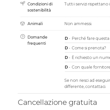
Condizioni di
Tutti i servizi rispettano
sostenibilità
Animali
Non ammessi.
Domande
D
-
Perché fare questa a
frequenti
D
-
Come si prenota?
D
-
È richiesto un num
D
-
Con quale fornitore
Se non riesci ad eseguir
differente,
contattaci.
Cancellazione gratuita