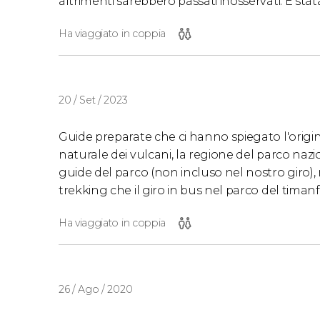
altrimenti sarebbero passati inosservati. È st
Ha viaggiato in coppia
20 / Set / 2023
Guide preparate che ci hanno spiegato l'origine
naturale dei vulcani, la regione del parco nazi
guide del parco (non incluso nel nostro giro),
trekking che il giro in bus nel parco del timanf
Ha viaggiato in coppia
26 / Ago / 2020