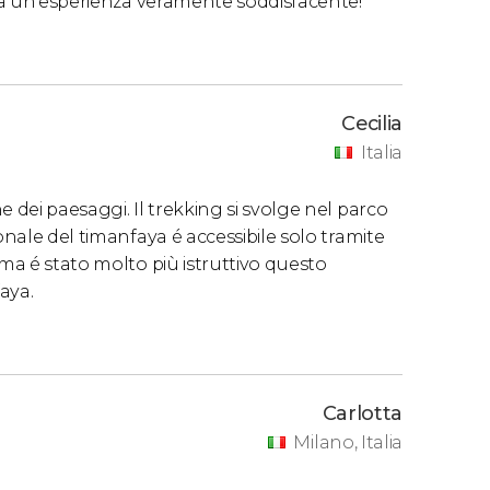
ata un'esperienza veramente soddisfacente!
Cecilia
Italia
 dei paesaggi. Il trekking si svolge nel parco
onale del timanfaya é accessibile solo tramite
 ma é stato molto più istruttivo questo
aya.
Carlotta
Milano, Italia