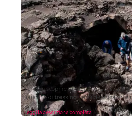
Venite a scoprire gli stupendi paesaggi d
itinerario di
trekking
tra caldere, crateri e 
Leggi la descrizione completa
Itinerario