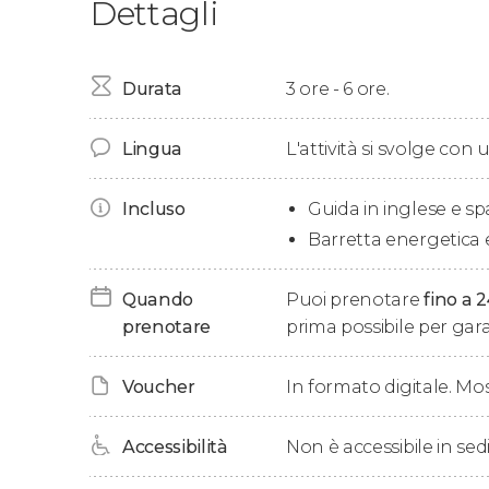
Dettagli
Ci troveremo all'orario indicato al
sentiero di 
Palmas, da lì, inizieremo a esplorare questo am
Parco Nazionale di Timanfaya
. II percorso è di
Durata
3 ore - 6 ore.
sette chilometri.
Mentre passeggeremo lungo i
sentieri modell
Lingua
L'attività si svolge con
formazione dei crateri, dei tunnel e dei coni, fo
susseguirono nel tempo.
Incluso
Guida in inglese e s
Barretta energetica e
Durante il percorso, poi, osserveremo anche i
marrone, grigio, nero... Il Parco Naturale dei Vu
Quando
Puoi prenotare
fino a 
Tre ore più tardi, faremo ritorno nel punto di 
prenotare
prima possibile per garan
Voucher
In formato digitale. Mo
Accessibilità
Non è accessibile in sedi