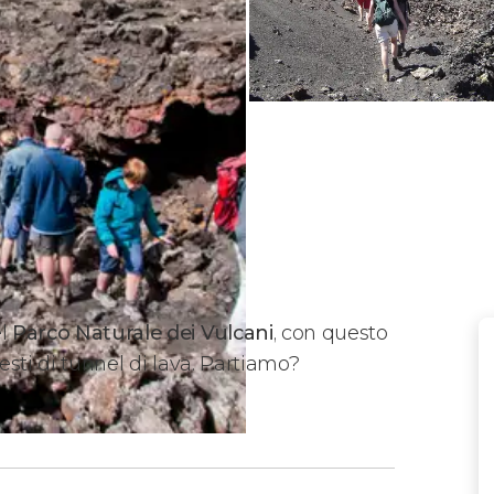
el
Parco Naturale dei Vulcani
, con questo
resti di tunnel di lava. Partiamo?