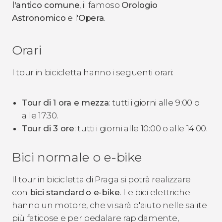
l'antico comune
, il famoso
Orologio
Astronomico
e l'
Opera
.
Orari
I tour in bicicletta hanno i seguenti orari:
Tour di 1 ora e mezza
: tutti i giorni alle 9:00 o
alle 17:30.
Tour di 3 ore
: tutti i giorni alle 10:00 o alle 14:00.
Bici normale o e-bike
Il tour in bicicletta di Praga si potrà realizzare
con
bici standard
o e-bike
. Le bici elettriche
hanno un motore, che vi sarà d'aiuto nelle salite
più faticose e per pedalare rapidamente,