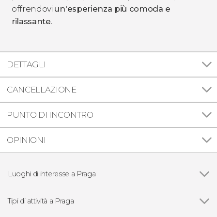
offrendovi
un'esperienza più comoda e
rilassante
.
DETTAGLI
CANCELLAZIONE
PUNTO DI INCONTRO
OPINIONI
Luoghi di interesse a Praga
Vedi
Piazza della Città Vecchia
Ponte Carlo
Tipi di attività a Praga
Castello di Praga
Vedi
Visite guidate a Praga