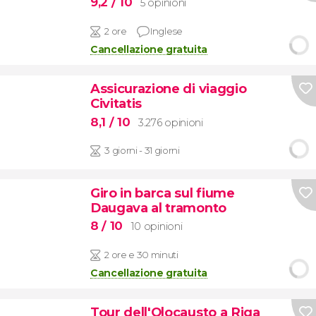
9,2
/ 10
5 opinioni
2 ore
Inglese
Cancellazione gratuita
Assicurazione di viaggio
Civitatis
8,1
/ 10
3.276 opinioni
3 giorni - 31 giorni
Giro in barca sul fiume
Daugava al tramonto
8
/ 10
10 opinioni
2 ore e 30 minuti
Cancellazione gratuita
Tour dell'Olocausto a Riga