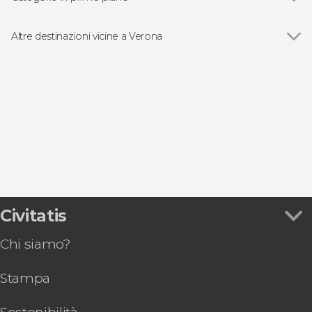
Vedi
Visite guidate e free tour
Gastronomia ed enoturismo
Altre destinazioni vicine a Verona
Vedi
Valeggio sul Mincio
Castelnuovo del Garda
Sirmione
Garda
Bardolino
Civitatis
Chi siamo?
Stampa