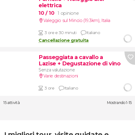
elettrica
10
/ 10
1 opinione
Valeggio sul Mincio (19.3km)
,
Italia
3 ore e 30 minuti
Italiano
Cancellazione gratuita
Passeggiata a cavallo a
Lazise + Degustazione di vino
Senza valutazione
Varie destinazioni
3 ore
Italiano
15 attività
Mostrando 1-15
I migliori tour, visite guidate e