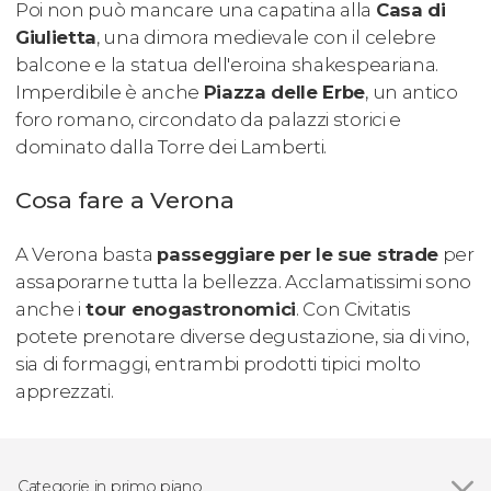
Poi non può mancare una capatina alla
Casa di
Giulietta
, una dimora medievale con il celebre
balcone e la statua dell'eroina shakespeariana.
Imperdibile è anche
Piazza delle Erbe
, un antico
foro romano, circondato da palazzi storici e
dominato dalla Torre dei Lamberti.
Cosa fare a Verona
A Verona basta
passeggiare per le sue strade
per
assaporarne tutta la bellezza. Acclamatissimi sono
anche i
tour enogastronomici
. Con Civitatis
potete prenotare diverse degustazione, sia di vino,
sia di formaggi, entrambi prodotti tipici molto
apprezzati.
Categorie in primo piano