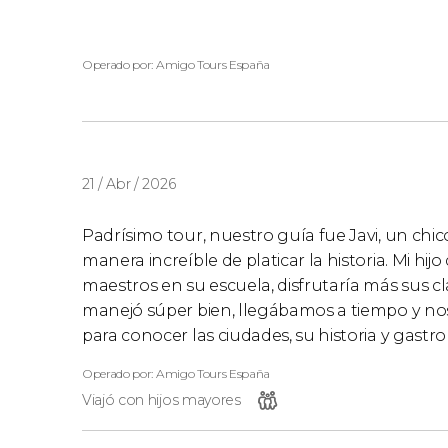
Operado por: Amigo Tours España
21 / Abr / 2026
Padrísimo tour, nuestro guía fue Javi, un chic
manera increíble de platicar la historia. Mi hijo
maestros en su escuela, disfrutaría más sus c
manejó súper bien, llegábamos a tiempo y n
para conocer las ciudades, su historia y gast
Operado por: Amigo Tours España
Viajó con hijos mayores