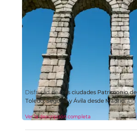
Disfrutad de
tres ciudades Patrimonio d
Toledo, Segovia y Ávila desde Madrid
. ¡U
Ver la descripción completa
Itinerario