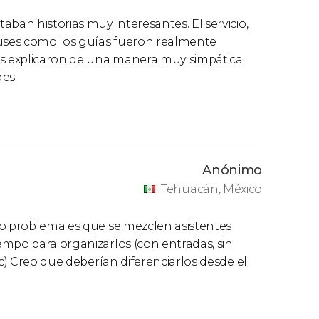
ban historias muy interesantes. El servicio,
buses como los guías fueron realmente
os explicaron de una manera muy simpática
des.
Anónimo
Tehuacán, México
co problema es que se mezclen asistentes
empo para organizarlos (con entradas, sin
tc) Creo que deberían diferenciarlos desde el