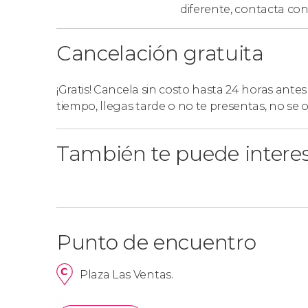
además de tener la entrada incluida, disfr
diferente,
contacta con
Orden del itinerario
Cancelación gratuita
Tened en cuenta que, por motivos de organiz
¡Gratis! Cancela sin costo hasta 24 horas antes
itinerario podría variar
. Algunos días, podría
tiempo, llegas tarde o no te presentas, no se
tiempo libre para comer en esta última ciudad.
visitaríamos Toledo.
También te puede intere
Punto de encuentro
Plaza Las Ventas.