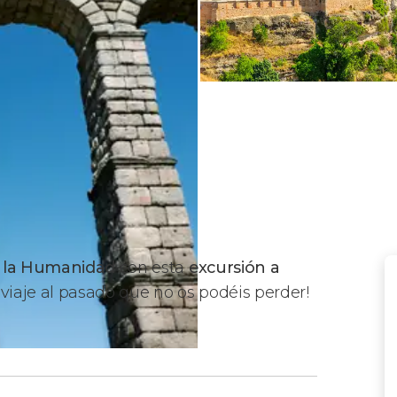
e la Humanidad
con esta
excursión a
n viaje al pasado que no os podéis perder!