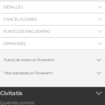
DETALLES
CANCELACIONES
PUNTO DE ENCUENTRO
OPINIONES
Puntos de interés en Rovaniemi
Santa Claus Village
Otras actividades en Rovaniemi
Ver todas
Flotación en un lago congelado bajo la aurora
boreal
Senderismo por Vikaköngäs
Civitatis
Tour en kayak por un lago de los bosques de
Quiénes somos
Rovaniemi