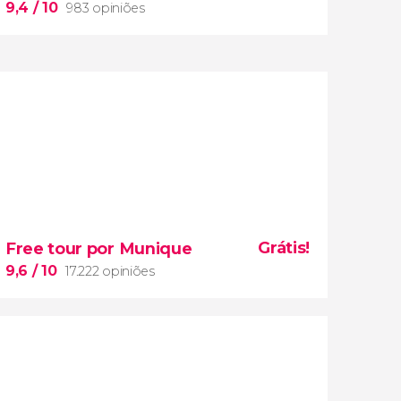
9,4
/ 10
983 opiniões
9,4


983 opiniões
Grátis!
Free tour por Munique
conheceremos as lendas do
lugar que
inspirou Walt Disney a criar seus castelos de
9,6
/ 10
17.222 opiniões
contos de fadas

