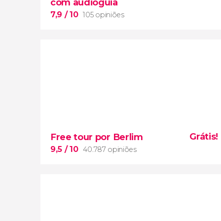
com audioguia
7,9
/ 10
105 opiniões
7,9


105 opiniões
Grátis!
Free tour por Berlim
castelo de Neuschwanstein
9,5
/ 10
40.787 opiniões
palácio de Linderhof
excursão saindo
de Munique