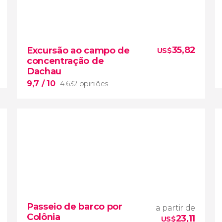
9,1


5.425 opiniões
35,82
Excursão ao campo de
US$
uma das cidades mais
concentração de
bonitas da Alemanha
excursão a
Dachau
Potsdam
viajaremos de trem saindo de
Berlim
9,7
/ 10
4.632 opiniões
9,7


4.632 opiniões
Passeio de barco por
a partir de
excursão ao campo de concentração de
Colônia
23,11
Dachau
US$