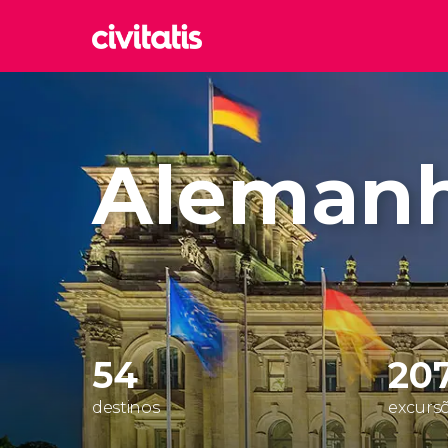
Rom
Itália
Aleman
Lond
Reino 
Edim
Reino 
Marr
Marroc
Istam
Turquia
54
20
destinos
excursõ