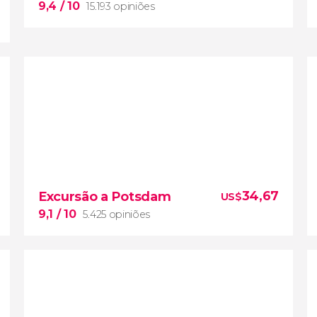
9,4
/ 10
15.193 opiniões
9,4


15.193 opiniões
trágicos episódios da história
34,67
Excursão a Potsdam
US$
alemã
visita guiada pelo Campo de
Concentração de Sachsenhausen
9,1
/ 10
5.425 opiniões