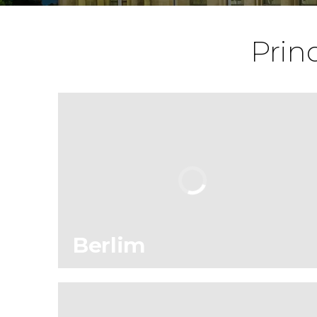
Prin
Berlim
53
101.785
opiniões
atividades