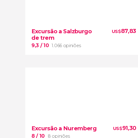
9,5


40.787 opiniões
87,83
Excursão a Salzburgo
US$
Descubra os principais monumentos, ruas e
de trem
praças da capital alemã
9,3
/ 10
1.066 opiniões
9,3


1.066 opiniões
história da Áustria
91,30
Excursão a Nuremberg
US$
beleza arquitetônica de
Salzburgo
excursão de trem saindo de
8
/ 10
8 opiniões