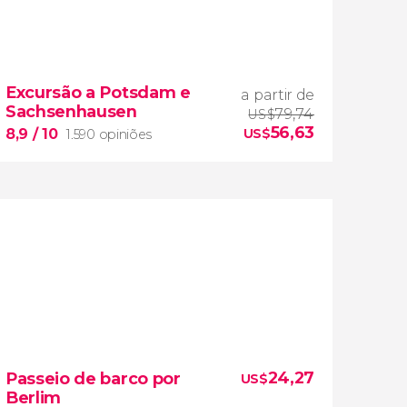
9,6
17.222 opiniões
free tour por Munique
conhecer mais
Excursão a Potsdam e
a partir de
sobre a cultura e a história da capital da
Sachsenhausen
79,74
US$
56,63
Baviera
8,9
/ 10
US$
1.590 opiniões
8,9


1.590 opiniões
excursão a Potsdam
e Sachsenhausen
24,27
Passeio de barco por
US$
dois lugares importantes que fizeram parte
Berlim
da história da Alemanha