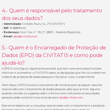
4.- Quem é responsável pelo tratamento
dos seus dados?
- Identidade
: Civitatis Tours, S.L. ("CIVITATIS")
- NIF
: B-86899440
- Endereço
: Gran Vía, n º. 39, 3ª, 28013 – Madrid (Espanha).
- Email
:
dpo@civitatis.com
5.- Quem é o Encarregado de Proteção de
Dados (EPD) da CIVITATIS e como pode
ajudá-lo?
O EPD é uma figura, legalmente prevista, que tem como principais funções
informar e aconselhar a CIVITATIS sobre as obrigações que lhe incumbem em
matéria de proteção de dados pessoais e fiscalizar o seu cumprimento.
Além disso, o EPD funciona como ponto de contacto para qualquer assunto
relacionado com o tratamento de dados pessoais, pelo que, se tiver alguma
questão, dúvida ou sugestão sobre a forma como utilizamos os seus dados
pessoais, pode contactá-lo escrevendo para
dpo@civitatis.com
.
Este email destina-se a consultas relacionadas com o tratamento e a proteção
de dados pessoais, pelo que não está habilitado para gerir reservas,