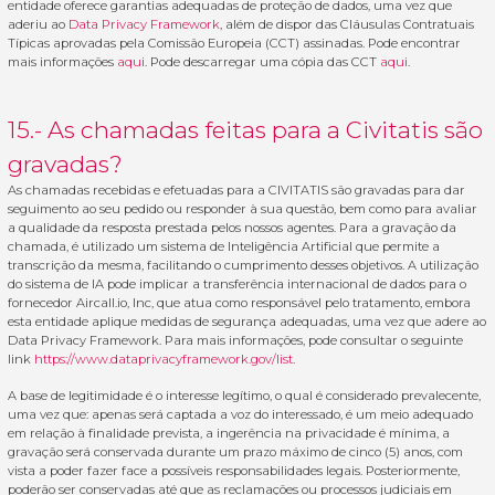
entidade oferece garantias adequadas de proteção de dados, uma vez que
aderiu ao
Data Privacy Framework
, além de dispor das Cláusulas Contratuais
Típicas aprovadas pela Comissão Europeia (CCT) assinadas. Pode encontrar
mais informações
aqui
. Pode descarregar uma cópia das CCT
aqui
.
15.- As chamadas feitas para a Civitatis são
gravadas?
As chamadas recebidas e efetuadas para a CIVITATIS são gravadas para dar
seguimento ao seu pedido ou responder à sua questão, bem como para avaliar
a qualidade da resposta prestada pelos nossos agentes. Para a gravação da
chamada, é utilizado um sistema de Inteligência Artificial que permite a
transcrição da mesma, facilitando o cumprimento desses objetivos. A utilização
do sistema de IA pode implicar a transferência internacional de dados para o
fornecedor Aircall.io, Inc, que atua como responsável pelo tratamento, embora
esta entidade aplique medidas de segurança adequadas, uma vez que adere ao
Data Privacy Framework. Para mais informações, pode consultar o seguinte
link
https://www.dataprivacyframework.gov/list
.
A base de legitimidade é o interesse legítimo, o qual é considerado prevalecente,
uma vez que: apenas será captada a voz do interessado, é um meio adequado
em relação à finalidade prevista, a ingerência na privacidade é mínima, a
gravação será conservada durante um prazo máximo de cinco (5) anos, com
vista a poder fazer face a possíveis responsabilidades legais. Posteriormente,
poderão ser conservadas até que as reclamações ou processos judiciais em