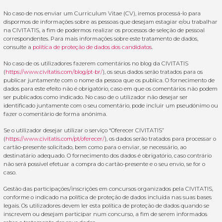
No caso de nos enviar um Curriculum Vitae (CV), iremos processá-lo para
dispormos de informações sobre as pessoas que desejam estagiar e/ou trabalhar
na CIVITATIS, a fim de podermos realizar os processos de seleção de pessoal
correspondentes. Para mais informações sobre este tratamento de dados,
consulte a
política de proteção de dados dos candidatos
.
No caso de os utilizadores fazerem comentários no blog da CIVITATIS
(
https://www.civitatis.com/blog/pt-br/
), os seus dados serão tratados para os
publicar juntamente com o nome da pessoa que os publica. O fornecimento de
dados para este efeito não é obrigatório, caso em que os comentários não podem
ser publicados como indicado. No caso de o utilizador não desejar ser
identificado juntamente com o seu comentário, pode incluir um pseudónimo ou
fazer o comentário de forma anónima.
Se o utilizador desejar utilizar o serviço “Oferecer CIVITATIS”
(
https://www.civitatis.com/pt/oferecer/
), os dados serão tratados para processar o
cartão-presente solicitado, bem como para o enviar, se necessário, ao
destinatário adequado. O fornecimento dos dados é obrigatório, caso contrário
não será possível efetuar a compra do cartão-presente e o seu envio, se for o
caso.
Gestão das participações/inscrições em concursos organizados pela CIVITATIS,
conforme o indicado na política de proteção de dados incluída nas suas bases
legais. Os utilizadores devem ler esta política de proteção de dados quando se
inscrevem ou desejam participar num concurso, a fim de serem informados