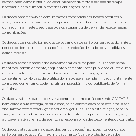
conservados como historial de comunicações durante o período de tempo
necessário para cumprir hipotéticas obrigações legais.
Os dados para o envio de comunicações comerciais dos nossos produtos ou
serviços serão conservados por tempo indeterminado, até que, se for o caso, o
utilizador manifeste o seu desejo de os apagar ou de deixar de receber essas
comunicações.
Os dados que nos são fornecidos pelos candidatos serão conservados durante o
período de tempo indicado na política de proteção de dados dos candidatos
acima referida.
Os dados pessoais associados aos comentários feitos pelos utilizadores serão
mantidos indefinidamente, enquanto o comentário for publicado ou até que o
utilizador solicite a eliminação dos seus dados ou a revogação do
consentimento. No caso de o utilizador não desejar ser identificado juntamente
com o seu comentário, pode incluir um pseudónimo ou publicá-lo de forma
anónima.
Os dados tratados para processar a compra de um cartão-presente CIVITATIS,
bem como a sua entrega, se for o caso, serão conservados para esta finalidade
enquanto o contrato/serviço estiver em vigor. Finalizada esta relação, se for o
caso, os dados poderão ser conservados durante o tempo exigido pela legislação
aplicável e até ao termo de eventuais responsabilidades decorrentes do contrato.
Os dados tratados para a gestão das participações/inscrições nos concursos
serão conservados conforme o indicado na política de proteção de dados