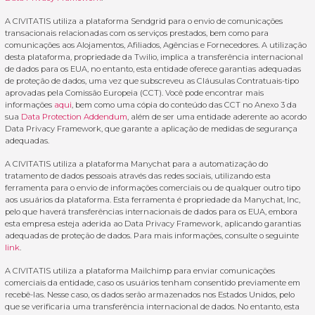
A CIVITATIS utiliza a plataforma Sendgrid para o envio de comunicações
transacionais relacionadas com os serviços prestados, bem como para
comunicações aos Alojamentos, Afiliados, Agências e Fornecedores. A utilização
desta plataforma, propriedade da Twilio, implica a transferência internacional
de dados para os EUA, no entanto, esta entidade oferece garantias adequadas
de proteção de dados, uma vez que subscreveu as Cláusulas Contratuais-tipo
aprovadas pela Comissão Europeia (CCT). Você pode encontrar mais
informações
aqui
, bem como uma cópia do conteúdo das CCT no Anexo 3 da
sua
Data Protection Addendum
, além de ser uma entidade aderente ao acordo
Data Privacy Framework, que garante a aplicação de medidas de segurança
adequadas.
A CIVITATIS utiliza a plataforma Manychat para a automatização do
tratamento de dados pessoais através das redes sociais, utilizando esta
ferramenta para o envio de informações comerciais ou de qualquer outro tipo
aos usuários da plataforma. Esta ferramenta é propriedade da Manychat, Inc,
pelo que haverá transferências internacionais de dados para os EUA, embora
esta empresa esteja aderida ao Data Privacy Framework, aplicando garantias
adequadas de proteção de dados. Para mais informações, consulte o seguinte
link
.
A CIVITATIS utiliza a plataforma Mailchimp para enviar comunicações
comerciais da entidade, caso os usuários tenham consentido previamente em
recebê-las. Nesse caso, os dados serão armazenados nos Estados Unidos, pelo
que se verificaria uma transferência internacional de dados. No entanto, esta