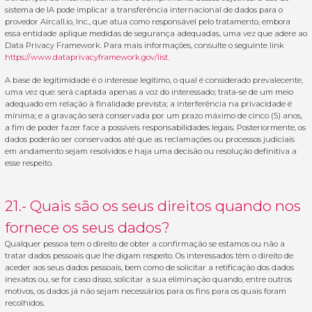
sistema de IA pode implicar a transferência internacional de dados para o
provedor Aircall.io, Inc., que atua como responsável pelo tratamento, embora
essa entidade aplique medidas de segurança adequadas, uma vez que adere ao
Data Privacy Framework. Para mais informações, consulte o seguinte link
https://www.dataprivacyframework.gov/list
.
A base de legitimidade é o interesse legítimo, o qual é considerado prevalecente,
uma vez que: será captada apenas a voz do interessado; trata-se de um meio
adequado em relação à finalidade prevista; a interferência na privacidade é
mínima; e a gravação será conservada por um prazo máximo de cinco (5) anos,
a fim de poder fazer face a possíveis responsabilidades legais. Posteriormente, os
dados poderão ser conservados até que as reclamações ou processos judiciais
em andamento sejam resolvidos e haja uma decisão ou resolução definitiva a
esse respeito.
21.- Quais são os seus direitos quando nos
fornece os seus dados?
Qualquer pessoa tem o direito de obter a confirmação se estamos ou não a
tratar dados pessoais que lhe digam respeito. Os interessados ​​têm o direito de
aceder aos seus dados pessoais, bem como de solicitar a retificação dos dados
inexatos ou, se for caso disso, solicitar a sua eliminação quando, entre outros
motivos, os dados já não sejam necessários para os fins para os quais foram
recolhidos.