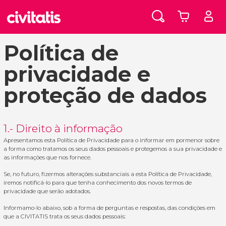
Política de
privacidade e
proteção de dados
1.- Direito à informação
Apresentamos esta Política de Privacidade para o informar em pormenor sobre
a forma como tratamos os seus dados pessoais e protegemos a sua privacidade e
as informações que nos fornece.
Se, no futuro, fizermos alterações substanciais a esta Política de Privacidade,
iremos notificá-lo para que tenha conhecimento dos novos termos de
privacidade que serão adotados.
Informamo-lo abaixo, sob a forma de perguntas e respostas, das condições em
que a CIVITATIS trata os seus dados pessoais: