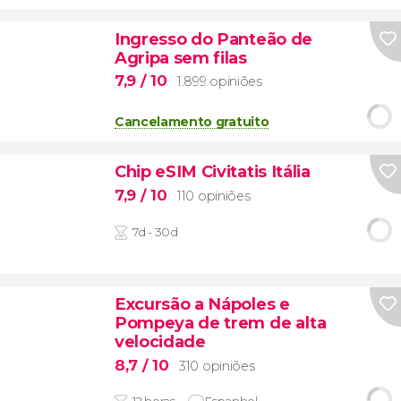
Ingresso do Panteão de
Agripa sem filas
7,9
/ 10
1.899 opiniões
Cancelamento gratuito
Chip eSIM Civitatis Itália
7,9
/ 10
110 opiniões
7d - 30d
Excursão a Nápoles e
Pompeya de trem de alta
velocidade
8,7
/ 10
310 opiniões