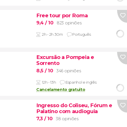
Free tour por Roma
9,4
/ 10
823 opiniões
2h - 2h 30m
Português
Excursão a Pompeia e
Sorrento
8,5
/ 10
346 opiniões
12h - 13h
Espanhol e inglês
Cancelamento gratuito
Ingresso do Coliseu, Fórum e
Palatino com audioguia
7,3
/ 10
38 opiniões