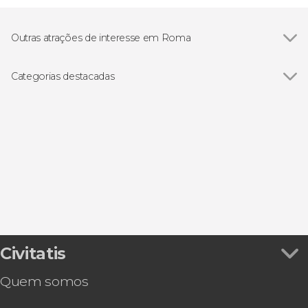
Outras atrações de interesse em Roma
Ver todos
Coliseu
Fórum Romano
Categorias destacadas
Fontana di Trevi
Ver todos
Visitas guiadas e free tours
Panteão de Agripa
Free Tour
Piazza Navona
Bilhetes
Piazza di Spagna
Excursões de um dia
Museus Vaticanos
Autocarro turístico
Castillo de Sant'Angelo
Transfers ao aeroporto
Terme di Caracalla
Gastronomia e enoturismo
Santa Maria Maggiore
Ópera
Galeria Borghese
Museus Capitolinos
Civitatis
Campo de' Fiori
Quem somos