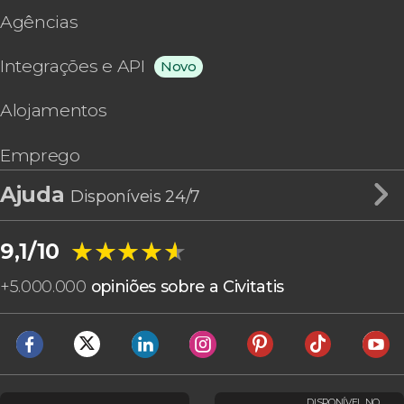
Agências
Integrações e API
Novo
Alojamentos
Emprego
Ajuda
Disponíveis 24/7
★★★★★
★★★★★
9,1/10
+
5.000.000
opiniões sobre a Civitatis
DISPONÍVEL NO