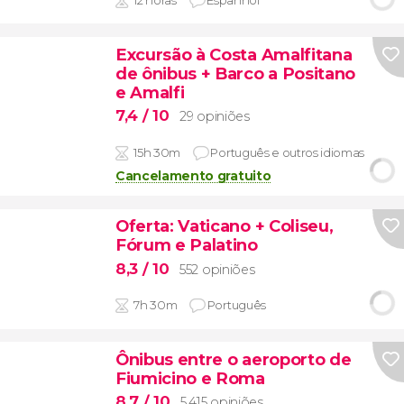
12 horas
Espanhol
Excursão à Costa Amalfitana
de ônibus + Barco a Positano
e Amalfi
7,4
/ 10
29 opiniões
15h 30m
Português e outros idiomas
Cancelamento gratuito
Oferta: Vaticano + Coliseu,
Fórum e Palatino
8,3
/ 10
552 opiniões
7h 30m
Português
Ônibus entre o aeroporto de
Fiumicino e Roma
8,7
/ 10
5.415 opiniões