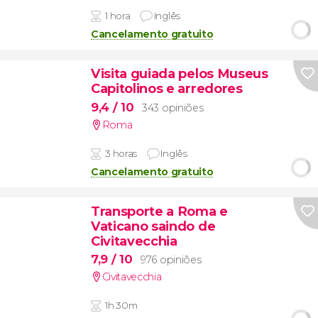
1 hora
Inglês
Cancelamento gratuito
Visita guiada pelos Museus
Capitolinos e arredores
9,4
/ 10
343 opiniões
Roma
3 horas
Inglês
Cancelamento gratuito
Transporte a Roma e
Vaticano saindo de
Civitavecchia
7,9
/ 10
976 opiniões
Civitavecchia
1h 30m