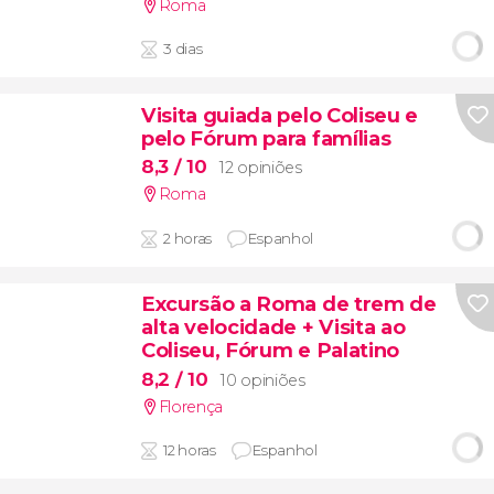
Roma
3 dias
Visita guiada pelo Coliseu e
pelo Fórum para famílias
8,3
/ 10
12 opiniões
Roma
2 horas
Espanhol
Excursão a Roma de trem de
alta velocidade + Visita ao
Coliseu, Fórum e Palatino
8,2
/ 10
10 opiniões
Florença
12 horas
Espanhol