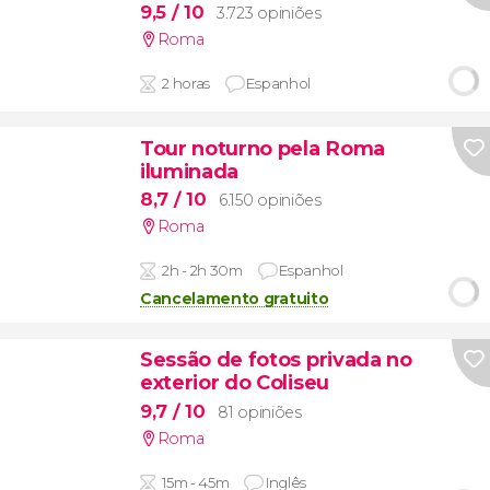
9,5
/ 10
3.723 opiniões
Roma
2 horas
Espanhol
Tour noturno pela Roma
iluminada
8,7
/ 10
6.150 opiniões
Roma
2h - 2h 30m
Espanhol
Cancelamento gratuito
Sessão de fotos privada no
exterior do Coliseu
9,7
/ 10
81 opiniões
Roma
15m - 45m
Inglês