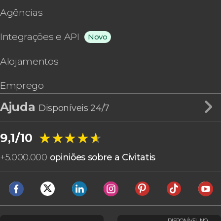
Agências
Integrações e API
Novo
Alojamentos
Emprego
Ajuda
Disponíveis 24/7
★★★★★
★★★★★
9,1/10
+
5.000.000
opiniões sobre a Civitatis
DISPONÍVEL NO