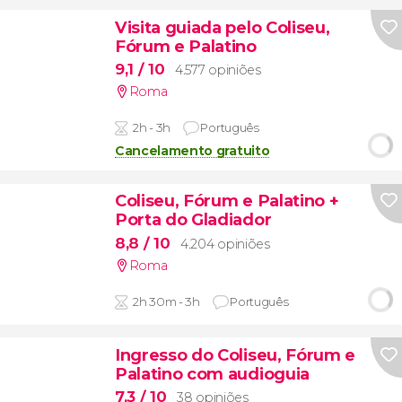
Visita guiada pelo Coliseu,
Fórum e Palatino
9,1
/ 10
4.577 opiniões
Roma
2h - 3h
Português
Cancelamento gratuito
Coliseu, Fórum e Palatino +
Porta do Gladiador
8,8
/ 10
4.204 opiniões
Roma
2h 30m - 3h
Português
Ingresso do Coliseu, Fórum e
Palatino com audioguia
7,3
/ 10
38 opiniões