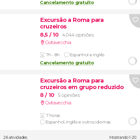
Cancelamento gratuito
Excursão a Roma para
cruzeiros
8,5
/ 10
4.044 opiniões
Civitavecchia
7h - 8h
Espanhol e inglês
Cancelamento gratuito
Excursão a Roma para
cruzeiros em grupo reduzido
8
/ 10
5 opiniões
Civitavecchia
7 horas
Espanhol, inglês e outros idiomas
26 atividades
Mostrando 1-20