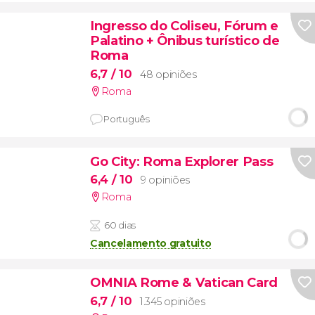
Ingresso do Coliseu, Fórum e
Palatino + Ônibus turístico de
Roma
6,7
/ 10
48 opiniões
Roma
Português
Go City: Roma Explorer Pass
6,4
/ 10
9 opiniões
Roma
60 dias
Cancelamento gratuito
OMNIA Rome & Vatican Card
6,7
/ 10
1.345 opiniões