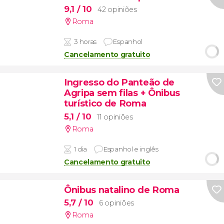
9,1
/ 10
42 opiniões
Roma
3 horas
Espanhol
Cancelamento gratuito
Ingresso do Panteão de
Agripa sem filas + Ônibus
turístico de Roma
5,1
/ 10
11 opiniões
Roma
1 dia
Espanhol e inglês
Cancelamento gratuito
Ônibus natalino de Roma
5,7
/ 10
6 opiniões
Roma