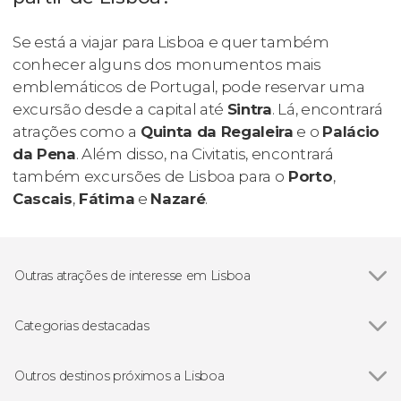
Se está a viajar para Lisboa e quer também
conhecer alguns dos monumentos mais
emblemáticos de Portugal, pode reservar uma
excursão desde a capital até
Sintra
. Lá, encontrará
atrações como a
Quinta da Regaleira
e o
Palácio
da Pena
. Além disso, na Civitatis, encontrará
também excursões de Lisboa para o
Porto
,
Cascais
,
Fátima
e
Nazaré
.
Outras atrações de interesse em Lisboa
Ver todos
Praça do Comércio
Torre de Belém
Categorias destacadas
Mosteiro dos Jerónimos
Ver todos
Visitas guiadas e free tours
Padrão dos Descobrimentos
Free Tour
Outros destinos próximos a Lisboa
Arco da Rua Augusta
Excursões de um dia