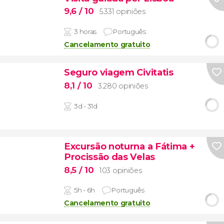
9,6
/ 10
5.331 opiniões
3 horas
Português
Cancelamento gratuito
Seguro viagem Civitatis
8,1
/ 10
3.280 opiniões
3d - 31d
Excursão noturna a Fátima +
Procissão das Velas
8,5
/ 10
103 opiniões
5h - 6h
Português
Cancelamento gratuito