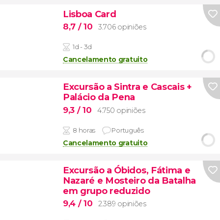
Lisboa Card
8,7
/ 10
3.706 opiniões
1d - 3d
Cancelamento gratuito
Excursão a Sintra e Cascais +
Palácio da Pena
9,3
/ 10
4.750 opiniões
8 horas
Português
Cancelamento gratuito
Excursão a Óbidos, Fátima e
Nazaré e Mosteiro da Batalha
em grupo reduzido
9,4
/ 10
2.389 opiniões