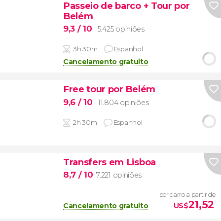
Passeio de barco + Tour por
Belém
9,3
/ 10
5.425 opiniões
3h 30m
Espanhol
Cancelamento gratuito
Free tour por Belém
9,6
/ 10
11.804 opiniões
2h 30m
Espanhol
Transfers em Lisboa
8,7
/ 10
7.221 opiniões
por carro a partir de
21,52
Cancelamento gratuito
US$