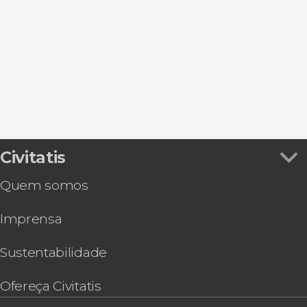
Ver todos
Oeiras
Castelo de São Jorge
Passeios de barco
Sintra
Folclore tradicional
Cascais
Gastronomia e enoturismo
Setúbal
Sesimbra
Civitatis
Quem somos
Imprensa
Sustentabilidade
Ofereça Civitatis