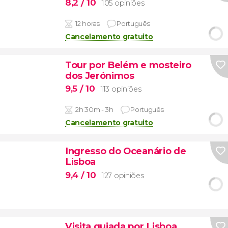
8,2
/ 10
105 opiniões
12 horas
Português
Cancelamento gratuito
Tour por Belém e mosteiro
dos Jerónimos
9,5
/ 10
113 opiniões
2h 30m - 3h
Português
Cancelamento gratuito
Ingresso do Oceanário de
Lisboa
9,4
/ 10
127 opiniões
Visita guiada por Lisboa