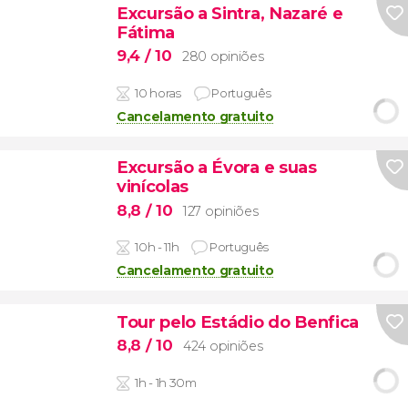
Excursão a Sintra, Nazaré e
Fátima
9,4
/ 10
280 opiniões
10 horas
Português
Cancelamento gratuito
Excursão a Évora e suas
vinícolas
8,8
/ 10
127 opiniões
10h - 11h
Português
Cancelamento gratuito
Tour pelo Estádio do Benfica
8,8
/ 10
424 opiniões
1h - 1h 30m