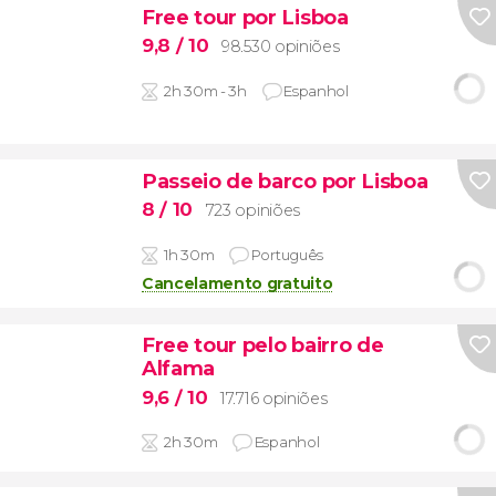
Free tour por Lisboa
9,8
/ 10
98.530 opiniões
2h 30m - 3h
Espanhol
Passeio de barco por Lisboa
8
/ 10
723 opiniões
1h 30m
Português
Cancelamento gratuito
Free tour pelo bairro de
Alfama
9,6
/ 10
17.716 opiniões
2h 30m
Espanhol