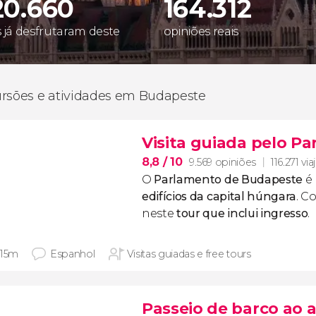
20.660
164.312
s já desfrutaram deste
opiniões reais
rsões e atividades em Budapeste
Visita guiada pelo P
8,8
/ 10
9.569 opiniões
116.271 vi
O
Parlamento de Budapeste
é
edifícios da capital húngara
. C
neste
tour que inclui ingresso
.
 15m
Espanhol
Visitas guiadas e free tours
Passeio de barco ao 