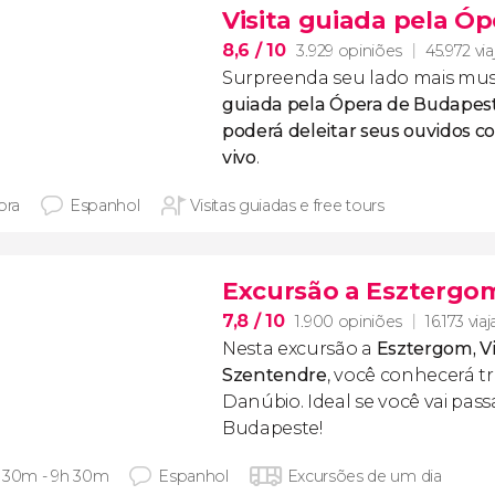
Visita guiada pela Ó
8,6
/ 10
3.929 opiniões
45.972 vi
Surpreenda seu lado mais mus
guiada pela Ópera de Budapes
poderá deleitar seus ouvidos 
vivo
.
ora
Espanhol
Visitas guiadas e free tours
Excursão a Esztergom
7,8
/ 10
1.900 opiniões
16.173 via
Nesta excursão a
Esztergom, V
Szentendre
, você conhecerá tr
Danúbio. Ideal se você vai pass
Budapeste!
 30m - 9h 30m
Espanhol
Excursões de um dia