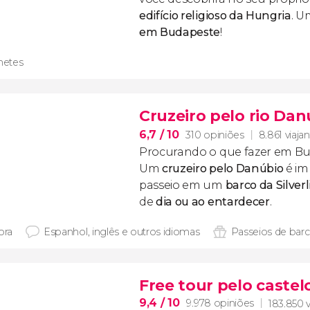
edifício religioso da Hungria
.
U
em Budapeste
!
lhetes
Cruzeiro pelo rio Dan
6,7
/ 10
310 opiniões
8.861 viaja
Procurando o que fazer em B
Um
cruzeiro pelo Danúbio
é im
passeio em um
barco da Silverl
de
dia ou ao entardecer
.
ora
Espanhol, inglês e outros idiomas
Passeios de bar
Free tour pelo caste
9,4
/ 10
9.978 opiniões
183.850 v