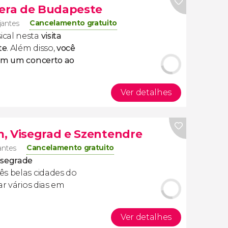
pera de Budapeste
Cancelamento gratuito
ajantes
ical nesta
visita
te
. Além disso,
você
com um concerto ao
Ver detalhes
, Visegrad e Szentendre
Cancelamento gratuito
jantes
isegrade
ês belas cidades do
ar vários dias em
Ver detalhes