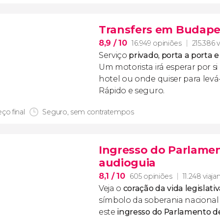
Transfers em Budape
8,9
/ 10
16.949 opiniões
215.386 v
Serviço
privado, porta a porta 
Um motorista irá esperar por s
hotel ou onde quiser para levá-
Rápido e seguro.
ço final
Seguro, sem contratempos
Ingresso do Parlame
audioguia
8,1
/ 10
605 opiniões
11.248 viaja
Veja o
coração da vida legislat
símbolo da soberania naciona
este
ingresso do Parlamento 