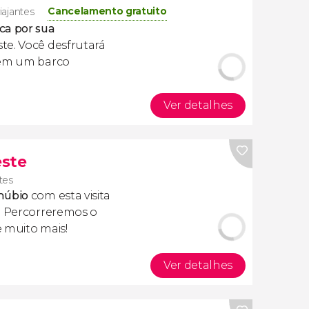
Cancelamento gratuito
iajantes
ca por sua
ste. Você desfrutará
 em um barco
Ver detalhes
este
ntes
núbio
com esta visita
a. Percorreremos o
 muito mais!
Ver detalhes