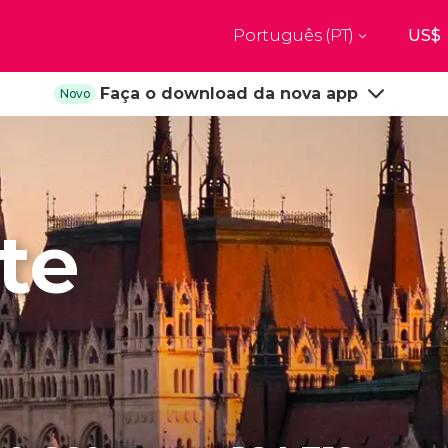
Português (PT)
Top destinos
Faça o download da nova app
Novo
a
Paris
Nova Ior
França
Estados Uni
res
Florença
Budapes
Unido
Itália
Hungria
burgo
Madrid
Barcelon
te
Unido
Espanha
Espanha
aquexe
Amesterdão
Milão
os
Holanda
Itália
bul
Praga
Porto
República Checa
Portugal
Ver todos os destinos