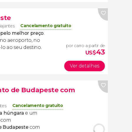
ste
Cancelamento gratuito
iajantes
e pelo melhor preço
.
i no aeroporto, no
por carro a partir de
lo ao seu destino.
43
US$
Ver detalhes
nto de Budapeste com
Cancelamento gratuito
ntes
iva húngara
e um
l com
de Budapeste
com