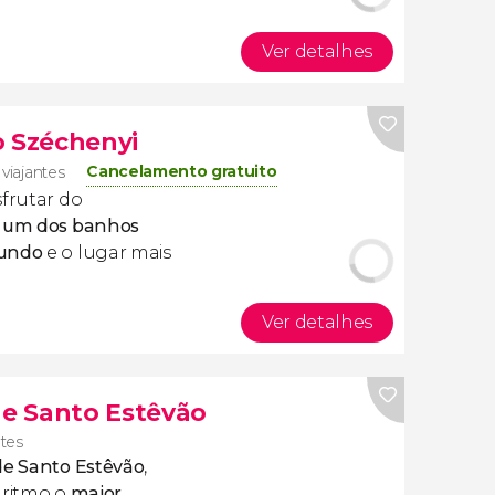
Ver detalhes
o Széchenyi
Cancelamento gratuito
viajantes
sfrutar do
um dos banhos
mundo
e o lugar mais
Ver detalhes
de Santo Estêvão
ntes
 de Santo Estêvão
,
 ritmo o
maior