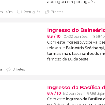
audioguia em português.
m - 45m
Português
Bilhetes
Ingresso do Balneári
8,3
/ 10
10.402 opiniões
186.840 
Com este ingresso, você vai de
relaxante
Balneário Széchenyi,
termais mais fascinantes do 
famoso de Budapeste.
ia
Bilhetes
Ingresso da Basílica 
8,4
/ 10
512 opiniões
9.886 viaja
Com este
ingresso da Basílica
você descobrirá no seu próprio