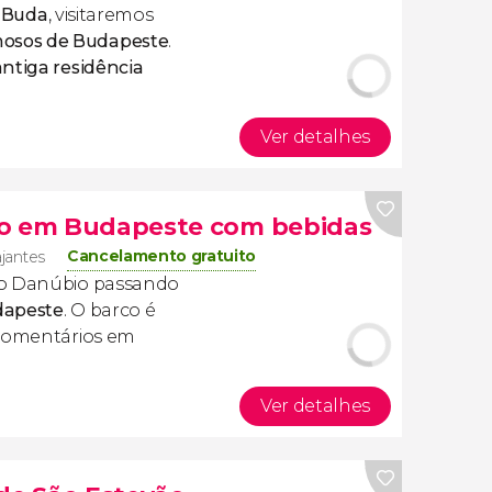
e Buda
, visitaremos
osos de Budapeste
.
ntiga residência
Ver detalhes
io em Budapeste com bebidas
Cancelamento gratuito
ajantes
 o Danúbio passando
udapeste
. O barco é
 comentários em
Ver detalhes