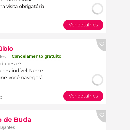
ma
visita obrigatória
Ver detalhes
úbio
Cancelamento gratuito
ntes
udapeste?
prescindível. Nesse
ine
, você navegará
Ver detalhes
co
lo de Buda
iajantes