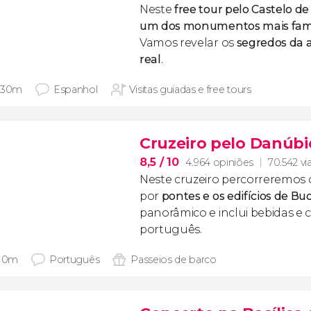
Neste
free tour pelo Castelo d
um dos monumentos mais fam
Vamos revelar os
segredos da a
real
.
 30m
Espanhol
Visitas guiadas e free tours
Cruzeiro pelo Danúb
8,5
/ 10
4.964 opiniões
70.542 vi
Neste cruzeiro percorreremos
por
pontes e os edifícios de B
panorâmico e inclui bebidas e
português.
 10m
Português
Passeios de barco