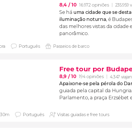
8,4
/ 10
16.972 opiniões
235.959 v
Se há
uma cidade que se desta
iluminação noturna
, é Budape
das melhores vistas da cidade
panorâmico.
ora
Português
Passeios de barco
Free tour por Budap
8,9
/ 10
194 opiniões
4.347 viaja
Apaixone-se pela pérola do Da
guiada pela capital da Hungri
Parlamento, a praça Erzsébet e
 30m
Português
Visitas guiadas e free tours