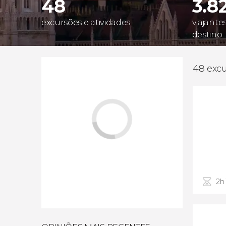
48
3.8
excursões e atividades
viajante
destino
48 excu
2h