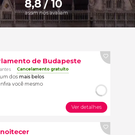
8,8 / 10
assim nos avaliam
arlamento de Budapeste
Cancelamento gratuito
ajantes
 um dos
mais belos
onfira você mesmo
Ver detalhes
anoitecer