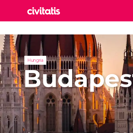
Rom
Itália
Lond
Reino 
Hungria
Edim
Budapes
Reino 
Marr
Marroc
Istam
Turquia