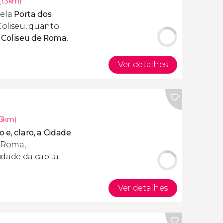
1.3km)
pela
Porta dos
 Coliseu, quanto
 Coliseu de Roma
.
Ver detalhes
.3km)
 e, claro, a
Cidade
r Roma,
ade da capital
Ver detalhes