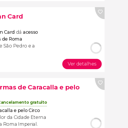
an Card
n Card
dá
acesso
ões de Roma
de São Pedro e a
Ver detalhes
ermas de Caracalla e pelo
Cancelamento gratuito
calla e pelo Circo
dor da Cidade Eterna
a Roma Imperial.