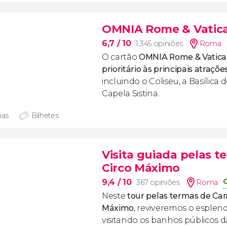
OMNIA Rome & Vatic
6,7
/ 10
1.345 opiniões
Roma
O cartão
OMNIA Rome & Vatica
prioritário às principais atraç
incluindo o Coliseu, a Basílica 
Capela Sistina.
ias
Bilhetes
Visita guiada pelas t
Circo Máximo
9,4
/ 10
367 opiniões
Roma
Neste
tour pelas termas de Cara
Máximo
, reviveremos o esplen
visitando os banhos públicos d