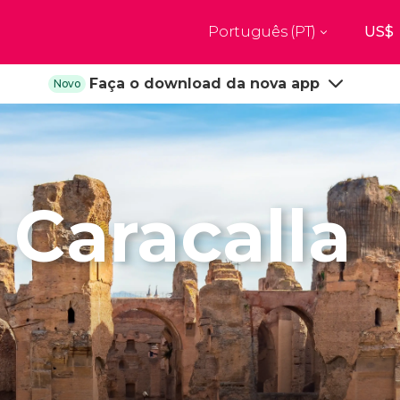
Português (PT)
Top destinos
Faça o download da nova app
Novo
a
Paris
Nova Ior
França
Estados Uni
res
Florença
Budapes
Unido
Itália
Hungria
burgo
Madrid
Barcelon
 Caracalla
Unido
Espanha
Espanha
aquexe
Amesterdão
Milão
os
Holanda
Itália
bul
Praga
Porto
República Checa
Portugal
Ver todos os destinos