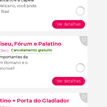
ticano e a Capela
 Vaticano, você pode
filas!
Ver detalhes
liseu, Fórum e Palatino
Cancelamento gratuito
.3km)
 importantes da
rum Romano e o
ncrível!
Ver detalhes
tino + Porta do Gladiador