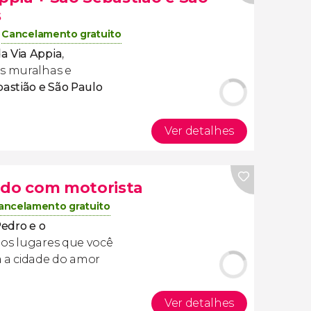
s
Cancelamento gratuito
a Via Appia
,
as muralhas e
bastião e São Paulo
Ver detalhes
ado com motorista
ancelamento gratuito
Pedro e o
os lugares que você
 a cidade do amor
Ver detalhes