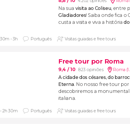
8,8
/ 10
4.202 opiniões
Roma (
Na sua
visita ao Coliseu
, entre 
Gladiadores
! Saiba onde fica o
custa a visita e viva a história
do
 30m - 3h
Português
Visitas guiadas e free tours
Free tour por Roma
9,4
/ 10
823 opiniões
Roma (1
A cidade dos césares, do barroco
Eterna
. No nosso free tour po
descobriremos a monumentalid
italiana.
 - 2h 30m
Português
Visitas guiadas e free tours