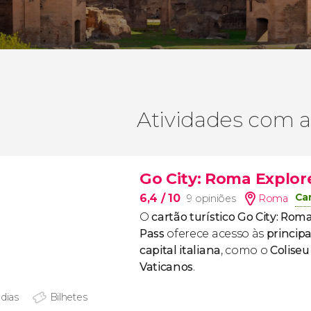
Atividades com 
Go City: Roma Explor
Ca
6,4
/ 10
9 opiniões
Roma
O
cartão turístico Go City: Rom
Pass
oferece acesso às
principa
capital italiana
, como o
Coliseu
Vaticanos
.
 dias
Bilhetes