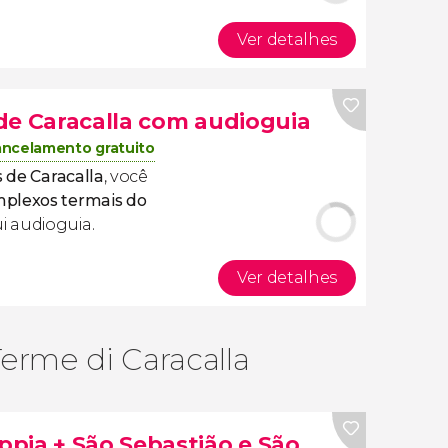
Ver detalhes
de Caracalla com audioguia
ncelamento gratuito
 de Caracalla
, você
plexos termais do
i audioguia.
Ver detalhes
erme di Caracalla
pia + São Sebastião e São