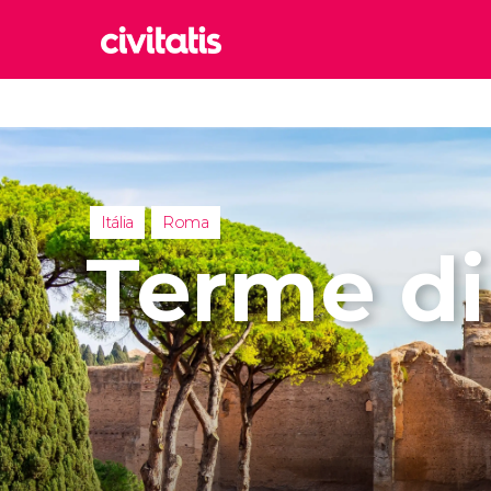
Rom
Itália
Lond
Reino 
Itália
Roma
Edim
Terme di
Reino 
Marr
Marroc
Istam
Turquia