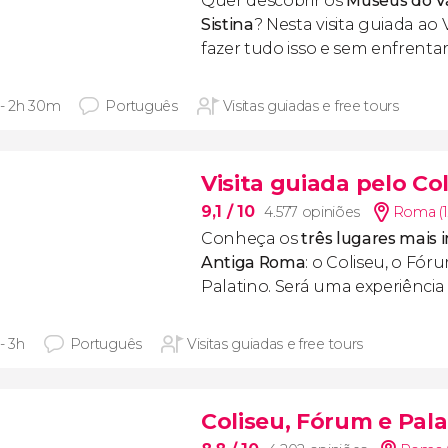
Quer descobrir os
Museus do Va
Sistina
? Nesta visita guiada ao
fazer tudo isso e sem enfrentar 
 - 2h 30m
Português
Visitas guiadas e free tours
Visita guiada pelo Co
9,1
/ 10
4.577 opiniões
Roma (1
Conheça os
três lugares mais
Antiga Roma
: o Coliseu, o Fó
Palatino. Será uma experiência i
- 3h
Português
Visitas guiadas e free tours
Coliseu, Fórum e Pala