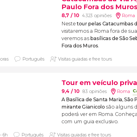
Paulo Fora dos Muro
8,7
/ 10
4.323 opiniões
Roma
Neste
tour pelas Catacumbas d
visitaremos a Roma fora de su
veremos as
basílicas de São Se
Fora dos Muros
.
horas
Português
Visitas guiadas e free tours
Tour em veículo priv
C
9,4
/ 10
83 opiniões
Roma
A Basílica de Santa Maria, São 
mirante
Gianicolo
são alguns d
poderá ver em Roma. Conheça
com um guia exclusivo.
- 6h
Português
Visitas guiadas e free tours