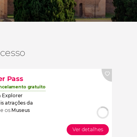
acesso
er Pass
ncelamento gratuito
a Explorer
is atrações da
e os
Museus
Ver detalhes