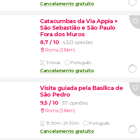
Cancelamento gratuito
Catacumbas da Via Appia +
São Sebastião e São Paulo
Fora dos Muros
8,7
/ 10
4.323 opiniões
Roma (3.8km)
3 horas
Português
Cancelamento gratuito
Visita guiada pela Basílica de
São Pedro
9,5
/ 10
317 opiniões
Roma (3.8km)
1h 30m - 2h 30m
Português
Cancelamento gratuito