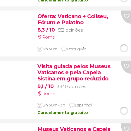
Oferta: Vaticano + Coliseu,
Fórum e Palatino
8,3
/ 10
552 opiniões
Roma
7h 30m
Português
Visita guiada pelos Museus
Vaticanos e pela Capela
Sistina em grupo reduzido
9,1
/ 10
3.340 opiniões
Roma
2h 30m - 3h
Espanhol
Cancelamento gratuito
Museus Vaticanos e Capela