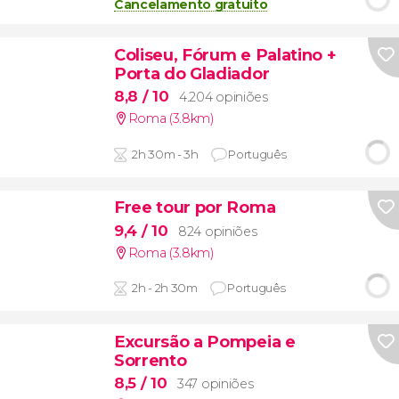
Cancelamento gratuito
Coliseu, Fórum e Palatino +
Porta do Gladiador
8,8
/ 10
4.204 opiniões
Roma (3.8km)
2h 30m - 3h
Português
Free tour por Roma
9,4
/ 10
824 opiniões
Roma (3.8km)
2h - 2h 30m
Português
Excursão a Pompeia e
Sorrento
8,5
/ 10
347 opiniões