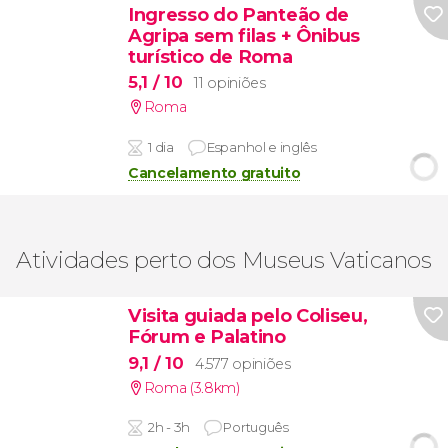
Ingresso do Panteão de
Agripa sem filas + Ônibus
turístico de Roma
5,1
/ 10
11 opiniões
Roma
1 dia
Espanhol e inglês
Cancelamento gratuito
Atividades perto dos Museus Vaticanos
Visita guiada pelo Coliseu,
Fórum e Palatino
9,1
/ 10
4.577 opiniões
Roma (3.8km)
2h - 3h
Português