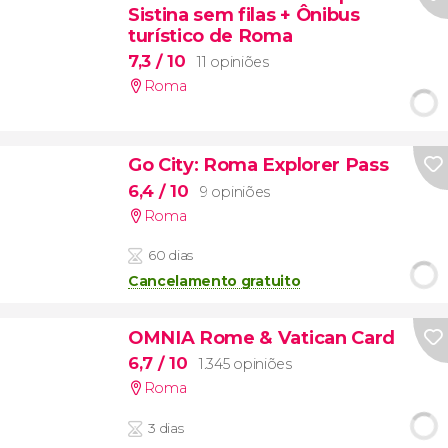
Sistina sem filas + Ônibus
turístico de Roma
7,3
/ 10
11 opiniões
Roma
Go City: Roma Explorer Pass
6,4
/ 10
9 opiniões
Roma
60 dias
Cancelamento gratuito
OMNIA Rome & Vatican Card
6,7
/ 10
1.345 opiniões
Roma
3 dias