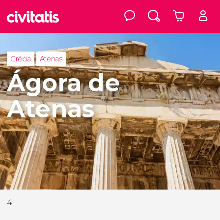
Grécia
Atenas
Ágora de
Atenas
4