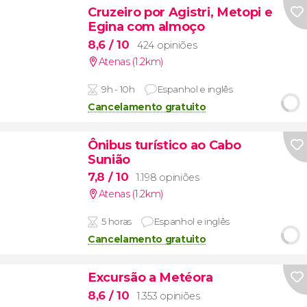
Cruzeiro por Agistri, Metopi e
Egina com almoço
8,6
/ 10
424 opiniões
Atenas (1.2km)
9h - 10h
Espanhol e inglês
Cancelamento gratuito
Ônibus turístico ao Cabo
Sunião
7,8
/ 10
1.198 opiniões
Atenas (1.2km)
5 horas
Espanhol e inglês
Cancelamento gratuito
Excursão a Metéora
8,6
/ 10
1.353 opiniões