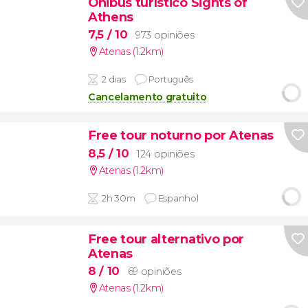
Ônibus turístico Sights of
Athens
7,5
/ 10
973 opiniões
Atenas (1.2km)
2 dias
Português
Cancelamento gratuito
Free tour noturno por Atenas
8,5
/ 10
124 opiniões
Atenas (1.2km)
2h 30m
Espanhol
Free tour alternativo por
Atenas
8
/ 10
69 opiniões
Atenas (1.2km)