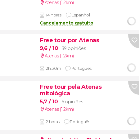
Atenas (1.2km)
14 horas
Espanhol
Cancelamento gratuito
Free tour por Atenas
9,6
/ 10
39 opiniões
Atenas (1.2km)
2h 30m
Português
Free tour pela Atenas
mitológica
5,7
/ 10
6 opiniões
Atenas (1.2km)
2 horas
Português