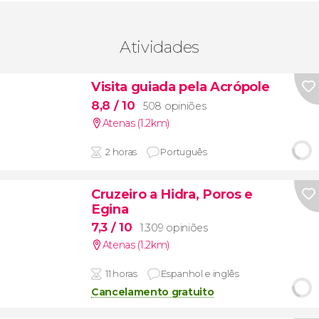
Atividades
Visita guiada pela Acrópole
8,8
/ 10
508 opiniões
Atenas (1.2km)
2 horas
Português
Cruzeiro a Hidra, Poros e
Egina
7,3
/ 10
1.309 opiniões
Atenas (1.2km)
11 horas
Espanhol e inglês
Cancelamento gratuito