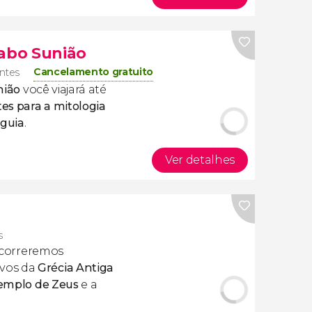
Cabo Sunião
Cancelamento gratuito
antes
nião
você viajará até
es para a mitologia
guia
.
Ver detalhes
s
rcorreremos
vos da
Grécia Antiga
emplo de Zeus
e a