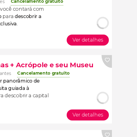
Cancelamento gratuito
tes
, você contará com
o
para
descobrir a
clusiva
.
Ver detalhes
nas + Acrópole e seu Museu
Cancelamento gratuito
jantes
r panorâmico de
sita guiada à
ra descobrir a capital
Ver detalhes