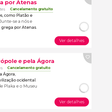
ga por Atenas
Cancelamento gratuito
ntes
s, como Platão e
 Junte-se a nós e
ia grega por Atenas
.
Ver detalhes
rópole e pela Ágora
Cancelamento gratuito
es
la Ágora
,
vilização ocidental
.
de Plaka e o Museu
Ver detalhes