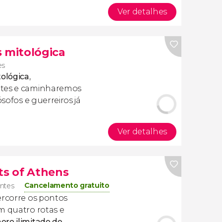
Ver detalhes
s mitológica
es
tológica
,
ntes e caminharemos
ósofos e guerreiros já
Ver detalhes
ts of Athens
Cancelamento gratuito
antes
ercorre os pontos
m quatro rotas e
ero ilimitado de