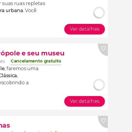
 suas ruas repletas
tura urbana
. Você
Ver detalhes
crópole e seu museu
Cancelamento gratuito
tes
le
, faremos uma
Clássica
,
escobrindo a
Ver detalhes
nas