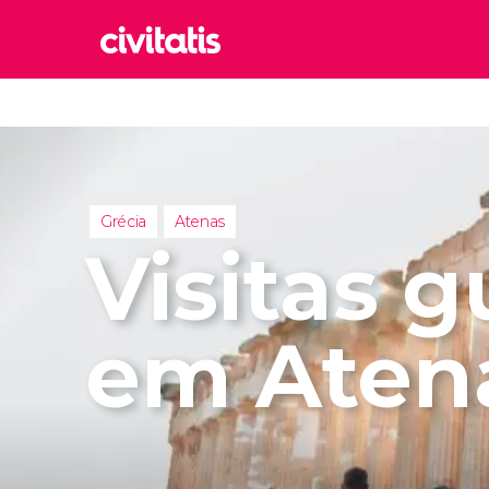
Rom
Itália
Lond
Reino 
Grécia
Atenas
Edim
Visitas g
Reino 
Marr
Marroc
em Aten
Istam
Turquia