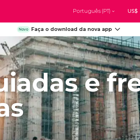
Português (PT)
Top destinos
Faça o download da nova app
Novo
a
Paris
Nova Ior
França
Estados Uni
res
Florença
Budapes
Unido
Itália
Hungria
burgo
Madrid
Barcelon
uiadas e fr
Unido
Espanha
Espanha
aquexe
Amesterdão
Milão
os
Holanda
Itália
as
bul
Praga
Porto
República Checa
Portugal
Ver todos os destinos