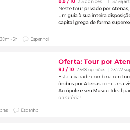
8,8
/ 10
213 opiniões
11.157 viajan
Neste tour
privado
por Atenas
um
guia à sua inteira disposiçã
capital grega de forma superex
 30m - 5h
Espanhol
Oferta: Tour por Ate
9,1
/ 10
2.548 opiniões
23.272 via
Esta atividade combina um
tou
ônibus por Atenas
com uma
vi
Acrópole e seu Museu
. Ideal pa
da Grécia!
horas
Espanhol