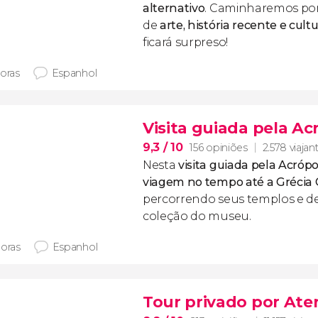
alternativo
. Caminharemos por
de
arte, história recente e cul
ficará surpreso!
horas
Espanhol
Visita guiada pela A
9,3
/ 10
156 opiniões
2.578 viajan
Nesta
visita guiada pela Acrópo
viagem no tempo até a Grécia 
percorrendo seus templos e d
coleção do museu.
horas
Espanhol
Tour privado por Ate