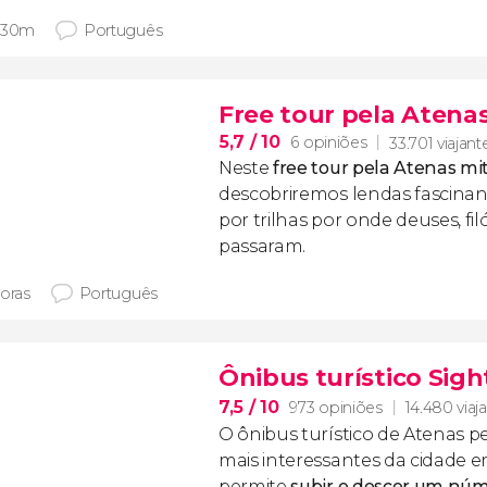
 30m
Português
Free tour pela Atena
5,7
/ 10
6 opiniões
33.701 viajant
Neste
free tour pela Atenas mi
descobriremos lendas fascina
por trilhas por onde deuses, fil
passaram.
horas
Português
Ônibus turístico Sigh
7,5
/ 10
973 opiniões
14.480 viaj
O ônibus turístico de Atenas p
mais interessantes da cidade e
permite
subir e descer um núm