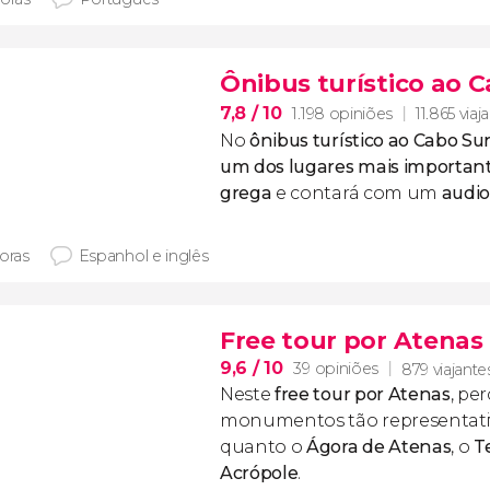
Ônibus turístico ao 
7,8
/ 10
1.198 opiniões
11.865 viaj
No
ônibus turístico ao Cabo Su
um dos lugares mais important
grega
e contará com um
audio
horas
Espanhol e inglês
Free tour por Atenas
9,6
/ 10
39 opiniões
879 viajante
Neste
free tour por Atenas
, pe
monumentos tão representati
quanto o
Ágora de Atenas
, o
T
Acrópole
.