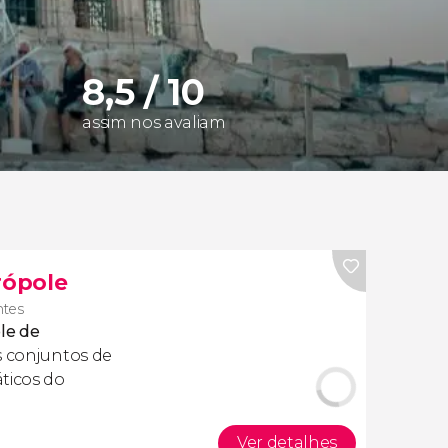
8,5 / 10
assim nos avaliam
rópole
ntes
ole de
 conjuntos de
ticos do
Ver detalhes