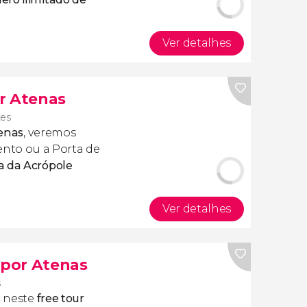
Ver detalhes
r Atenas
tes
tenas
, veremos
to ou a Porta de
ta da Acrópole
Ver detalhes
 por Atenas
s
s
neste
free tour