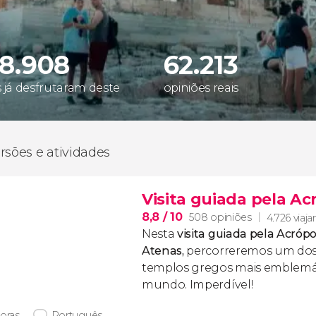
48.908
62.213
s já desfrutaram deste
opiniões reais
rsões e atividades
Visita guiada pela Ac
8,8
/ 10
508 opiniões
4.726 viaja
Nesta
visita guiada pela Acróp
Atenas,
percorreremos
um dos
templos gregos mais emblemá
mundo. Imperdível!
horas
Português