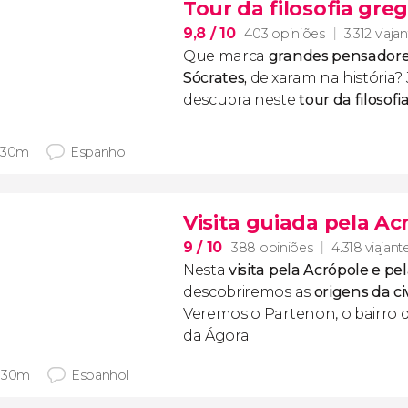
Tour da filosofia gre
9,8
/ 10
403 opiniões
3.312 viaja
Que marca
grandes pensadore
Sócrates,
deixaram na história?
descubra neste
tour da filosof
 30m
Espanhol
Visita guiada pela Ac
9
/ 10
388 opiniões
4.318 viajant
Nesta
visita pela Acrópole e pe
descobriremos as
origens da ci
Veremos o Partenon, o bairro 
da Ágora.
 30m
Espanhol