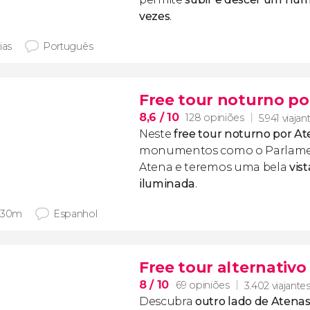
vezes
.
ias
Português
Free tour noturno po
8,6
/ 10
128 opiniões
5.941 viajan
Neste
free tour noturno por A
monumentos como o Parlamen
Atena e teremos uma bela
vis
iluminada
.
 30m
Espanhol
Free tour alternativo
8
/ 10
69 opiniões
3.402 viajante
Descubra
outro lado de Atena