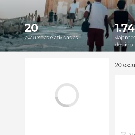
20
1.7
excursões e atividades
viajante
destino
20 excu
2 