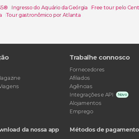
ASS®
Ingresso do Aquário da Geórgia
Free tour pelo Cen
ia
Tour gastronômico por Atlanta
ção
Trabalhe connosco
Fornecedores
 Magazine
Afiliados
 Viagens
Agências
Integrações e API
Novo
Alojamentos
Emprego
wnload da nossa app
Métodos de pagamento