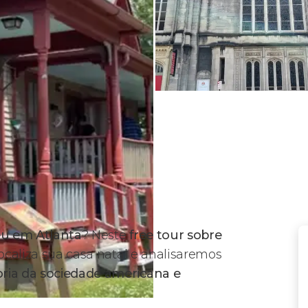
eu em Atlanta
? Neste
free tour sobre
ocaliza sua casa natal e analisaremos
ria da sociedade americana e