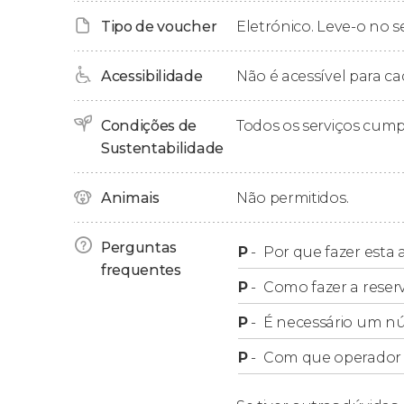
Fama dos Direitos Civis Internacionais
.
Tipo de voucher
Eletrónico. Leve-o no s
Também veremos a fachada da
igreja de Whe
Acessibilidade
Não é acessível para ca
direitos civis, admiraremos vários
murais de ar
de bombeiros mais antigo de Atlanta
, que d
integração racial.
Condições de
Todos os serviços cum
Sustentabilidade
Após duas horas de passeio, encerraremos o 
Bridge.
Animais
Não permitidos.
Perguntas
P
-
Por que fazer esta a
frequentes
P
-
Como fazer a reser
P
-
É necessário um n
P
-
Com que operador f