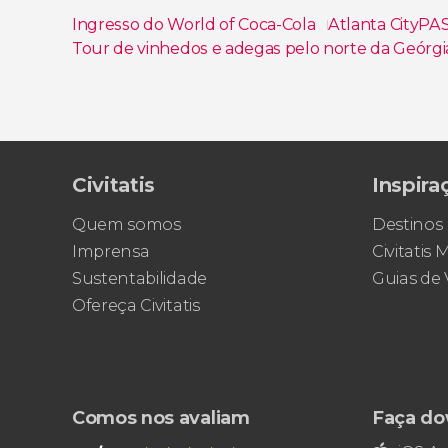
Ingresso do World of Coca-Cola
Atlanta CityP
Tour de vinhedos e adegas pelo norte da Geórg
Ver todos
Civitatis
Inspira
Quem somos
Destinos
Imprensa
Civitatis
Sustentabilidade
Guias de
Ofereça Civitatis
Comos nos avaliam
Faça do