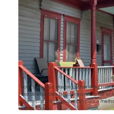
Você sabia que
Martin Luther King nasc
dos direitos civis
, descobriremos onde se l
sua importante contribuição para a
melho
internacional
.