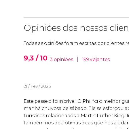
Opiniões dos nossos clien
Todas as opiniões foram escritas por clientes
9,3 / 10
3 opiniões
|
199 viajantes
21 / Fev / 2026
Este passeio foi incrível! O Phil foi o melhor
manhã chuvosa de sábado. Ele se esforçou a
turísticos relacionados a Martin Luther King J
também nos deu ótimas dicas que nos ajudaram 