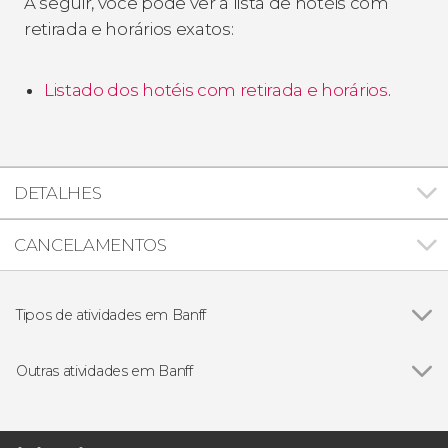
A seguir, você pode ver a lista de hotéis com
retirada e horários exatos:
Listado dos hotéis com retirada e horários
.
DETALHES
CANCELAMENTOS
Tipos de atividades em Banff
Excursões de um dia
Outras atividades em Banff
Ver todos
Excursão a um refúgio de ursos grizzly
Trilha por Banff