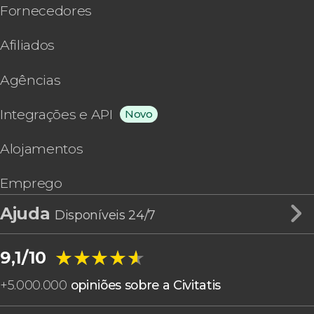
Fornecedores
Afiliados
Agências
Integrações e API
Novo
Alojamentos
Emprego
Ajuda
Disponíveis 24/7
★★★★★
★★★★★
9,1/10
+
5.000.000
opiniões sobre a Civitatis