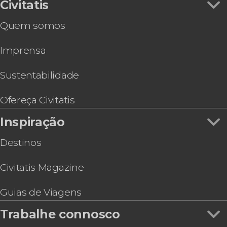
Observação de estrelas e auroras boreais em
Civitatis
Banff
Quem somos
Tour por Banff
Excursão ao santuário de cães-lobo de
Imprensa
Yamnuska finalizando em Calgary
Free tour por Banff
Sustentabilidade
Ofereça Civitatis
Inspiração
Destinos
Civitatis Magazine
Guias de Viagens
Trabalhe connosco