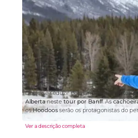
Deixe-se seduzir pelas impressionantes
pa
Alberta
neste
tour por Banff
. As
cachoeir
os
Hoodoos
serão os protagonistas do per
Ver a descrição completa
Itinerário