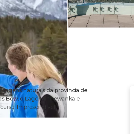
isagens naturais da província de
as Bow
, o
Lago Minnewanka
e
curso. Imprescindível!