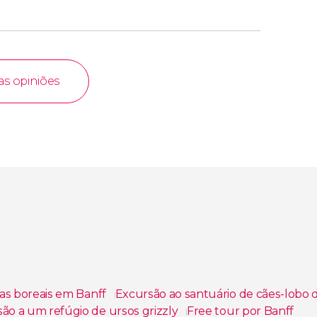
as opiniões
ras boreais em Banff
Excursão ao santuário de cães-lobo
ão a um refúgio de ursos grizzly
Free tour por Banff