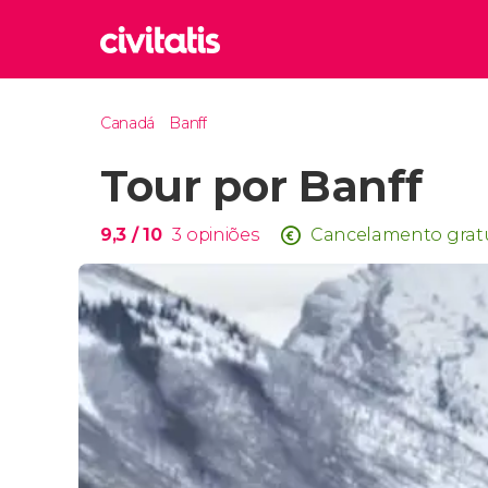
Rom
Canadá
Banff
Itália
Tour por Banff
Lond
Reino 
Edim
9,3
/ 10
3
opiniões
Cancelamento grat
Reino 
Marr
Marroc
Istam
Turquia