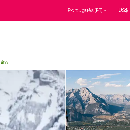
Português (PT)
Top destinos
a
Paris
Nova Ior
França
Estados Uni
res
Florença
Budapes
Unido
Itália
Hungria
burgo
Madrid
Barcelon
uito
Unido
Espanha
Espanha
aquexe
Amesterdão
Milão
os
Holanda
Itália
bul
Praga
Porto
República Checa
Portugal
Ver todos os destinos