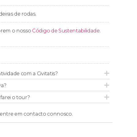
remos o
Lago Minnewanka
, o maior do Parque
deiras de rodas.
bre o
passado nativo da área
, desfrutaremos
do de um aperitivo
.
prem o nosso
Código de Sustentabilidade
.
 seu hotel três horas mais tarde. Até a
tividade com a Civitatis?
va?
m retirada no horário exato:
arei o tour?
entre em contacto connosco.