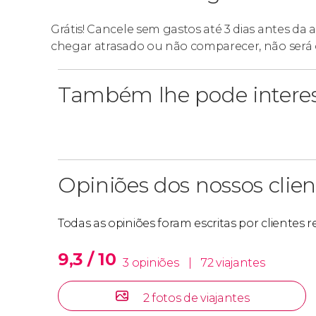
Grátis! Cancele sem gastos até 3 dias antes da
chegar atrasado ou não comparecer, não será 
Também lhe pode intere
Opiniões dos nossos clien
Todas as opiniões foram escritas por clientes
9,3 / 10
3 opiniões
|
72 viajantes
2 fotos de viajantes