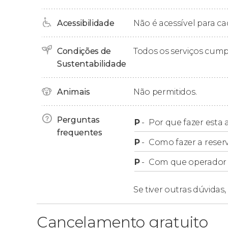
fadas
de Banff
. Para completar o tour, visita
Nacional de Banff.
Acessibilidade
Não é acessível para ca
Enquanto admiramos e aprendemos tudo so
de um merecido
chocolate quente acompanha
Condições de
Todos os serviços cum
Sustentabilidade
Finalizaremos o tour por Banff regressando ao
próxima!
Animais
Não permitidos.
Retirada
Perguntas
P
-
Por que fazer esta a
frequentes
P
-
Como fazer a reser
Em seguida, você pode ver a lista de hotéis co
P
-
Com que operador f
Lista de hotéis com retirada e horários
.
Se tiver outras dúvidas,
Cancelamento gratuito