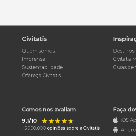
Ver todos
Civitatis
Inspira
Quem somos
Destinos
Imprensa
Civitatis
Sustentabilidade
Guias de
Ofereça Civitatis
Comos nos avaliam
Faça do
★★★★★
★★★★★
iOS A
9,1/10
+
5.000.000
opiniões sobre a Civitatis
Andro