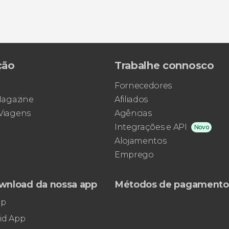
ção
Trabalhe connosco
Fornecedores
 Magazine
Afiliados
 Viagens
Agências
Integrações e API
Novo
Alojamentos
Emprego
wnload da nossa app
Métodos de pagamento
pp
id App