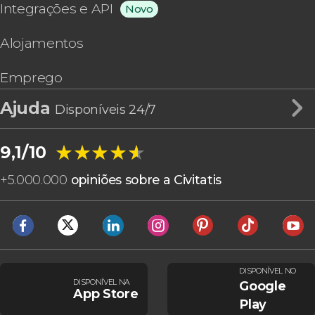
Integrações e API
Novo
Alojamentos
Emprego
Ajuda
Disponíveis 24/7
★★★★★
★★★★★
9,1/10
+
5.000.000
opiniões sobre a Civitatis
DISPONÍVEL NO
DISPONÍVEL NA
Google
App Store
Play