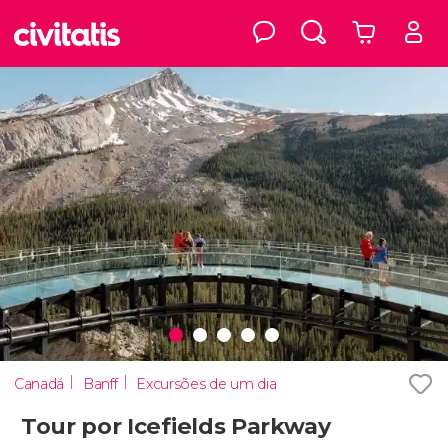
Canadá
Banff
Excursões de um dia
Tour por Icefields Parkway