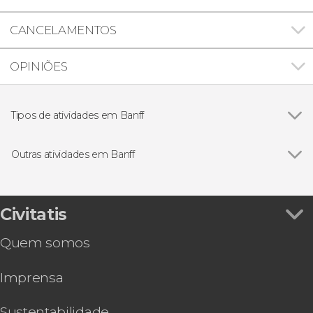
CANCELAMENTOS
OPINIÕES
Tipos de atividades em Banff
Excursões de um dia
Outras atividades em Banff
Ver todos
Excursão a um refúgio de ursos grizzly
Trilha por Banff
Observação de estrelas e auroras boreais em
Civitatis
Banff
Quem somos
Tour por Banff
Excursão ao santuário de cães-lobo de
Imprensa
Yamnuska finalizando em Calgary
Passeio com raquetes de neve por Banff
Free tour por Banff
Sustentabilidade