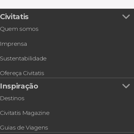
Ver todos
Espetáculo de Muay Thai Boxing
Gastronomia e enoturismo
Ônibus turístico de Bangkok
Tour completo pela Tailândia em 11 ou 14 dias
Civitatis
Ingresso do Mahanakhon SkyWalk
Quem somos
Tour de 3 dias por Kanchanaburi, Erawan e
Ayutthaya
Imprensa
Tour de bicicleta por Bangkok
Pub Crawl. Tour de festa por Bangkok!
Ingresso do mirante do Baiyoke Sky Hotel
Sustentabilidade
Aula de muay thai em Bangkok
Tour pelo Grande Palácio e pelo Templo do
Ofereça Civitatis
Buda de Esmeralda
Inspiração
Destinos
Civitatis Magazine
Guias de Viagens