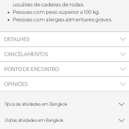
usuárias de cadeiras de rodas.
Pessoas com peso superior a 100 kg.
Pessoas com alergias alimentares graves.
DETALHES
CANCELAMENTOS
PONTO DE ENCONTRO
OPINIÕES
Tipos de atividades em Bangkok
Ver todos
Excursões de um dia
Visitas guiadas e free tours
Outras atividades em Bangkok
Passeios de barco