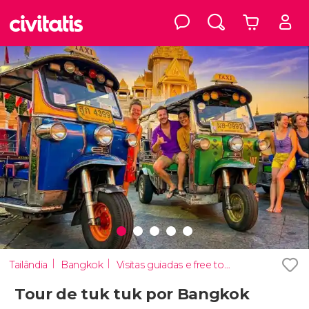
Tailândia
Bangkok
Visitas guiadas e free tours
Tour de tuk tuk por Bangkok