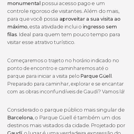
monumental
possui acesso pago e um
controle rigoroso de visitantes. Além do mais,
para que você possa
aproveitar a sua visita ao
máximo
, esta atividade inclui o
ingresso sem
filas
. Ideal para quem tem pouco tempo para
visitar esse atrativo turístico.
Começaremos o trajeto no horário indicado no
ponto de encontro e caminharemos até o
parque para iniciar a visita pelo
Parque Güell
.
Preparado para caminhar, explorar e se encantar
com as obras inconfundíveis de Gaudí? Vamos lá!
Considerado o parque público mais singular de
Barcelona
, o Parque Güell é também um dos
destinos mais visitados da cidade. Projetado por
Gaudí
, o lugar é uma verdadeira expressão do