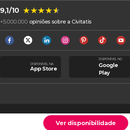
★★★★★
★★★★★
9,1/10
+
5.000.000
opiniões sobre a Civitatis
DISPONÍVEL NO
DISPONÍVEL NA
Google
App Store
Play
Ver disponibilidade
Cookies
Condições gerais
Aviso legal
Política de privacidade