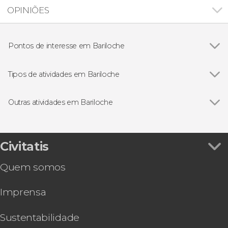
OPINIÕES
Pontos de interesse em Bariloche
Parque Nacional Nahuel Huapi
Tipos de atividades em Bariloche
Ver todos
Excursões de um dia
Visitas guiadas e free tours
Outras atividades em Bariloche
Ação e natureza
Ver todos
Excursão ao Cerro Catedral
Gastronomia e enoturismo
Excursão à estância San Ramón
Caminhada / Trekking
Ingresso da estação de esqui Cerro Catedral
Civitatis
Tour de bicicleta
Aluguel de roupa de neve em Bariloche
Quem somos
Passeio com raquetes de neve por Winter Park
Aula privada de esqui ou snowboard no Cerro
Imprensa
Catedral
Passeio de veleiro pelo Lago Nahuel Huapi
Aula de esqui ou snowboard no Cerro Catedral
Sustentabilidade