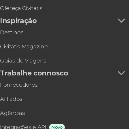
para adultos
Batismo de mergulho no lago Moreno
Ofereça Civitatis
Caiaque no Lago Gutiérrez
Inspiração
Destinos
Civitatis Magazine
Guias de Viagens
Trabalhe connosco
Fornecedores
Afiliados
Agências
Integrações e API
Novo