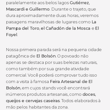
paralelamente aos belos lagos
Gutiérrez,
Mascardi e Guillermo
.
Durante o trajeto, que
dura aproximadamente duas horas, veremos
paisagens maravilhosas de lugares como
La
Pampa del Toro
,
el Cañadón de la Mosca
e
El
Foyel
.
Nossa primeira parada será na pequena cidade
patagônica de
El Bolsón
. O povoado não
apenas se destaca por suas belezas naturais,
como também por sua grande atividade
comercial. Você poderá comprovar tudo isso
com a visita à famosa
Feira Artesanal de El
Bolsón
, em cujos stands você encontrará
inúmeros produtos artesanais, como
doces,
queijos e cervejas caseiras
. Todos elaborados à
mão pelos habitantes da zona.