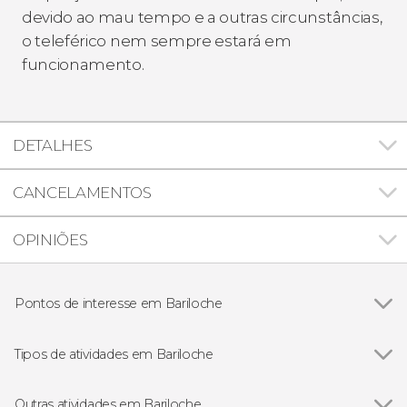
devido ao mau tempo e a outras circunstâncias,
o teleférico nem sempre estará em
funcionamento.
DETALHES
CANCELAMENTOS
OPINIÕES
Pontos de interesse em Bariloche
Parque Nacional Nahuel Huapi
Tipos de atividades em Bariloche
Ver todos
Excursões de um dia
Visitas guiadas e free tours
Outras atividades em Bariloche