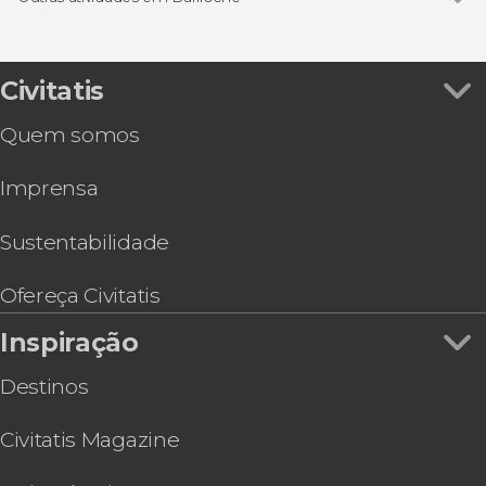
Ação e natureza
Ver todos
Excursão à estância San Ramón
Gastronomia e enoturismo
Ingresso da estação de esqui Cerro Catedral
Caminhada / Trekking
Aluguel de roupa de neve em Bariloche
Civitatis
Tour de bicicleta
Passeio com raquetes de neve por Winter Park
Quem somos
Aula privada de esqui ou snowboard no Cerro
Catedral
Imprensa
Passeio de veleiro pelo Lago Nahuel Huapi
Aula de esqui ou snowboard no Cerro Catedral
para adultos
Sustentabilidade
Batismo de mergulho no lago Moreno
Rafting no rio Villegas
Ofereça Civitatis
Aluguel de bicicleta em Bariloche
Inspiração
Destinos
Civitatis Magazine