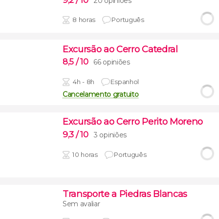
20 opiniões
8 horas
Português
Excursão ao Cerro Catedral
8,5
/ 10
66 opiniões
4h - 8h
Espanhol
Cancelamento gratuito
Excursão ao Cerro Perito Moreno
9,3
/ 10
3 opiniões
10 horas
Português
Transporte a Piedras Blancas
Sem avaliar