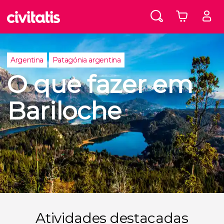
Argentina
Patagónia argentina
O que fazer em
Bariloche
Atividades destacadas