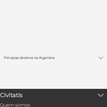
Principais destinos na Argentina
Ver todos
Buenos Aires
El Calafate
Ushuaia
Mendoza
Puerto Iguazú
Civitatis
Salta
Puerto Madryn
Quem somos
Córdoba