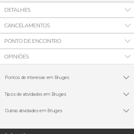
DETALHES
CANCELAMENTOS
PONTO DE ENCONTRO
OPINIÕES
Pontos de interesse em Bruges
Ver todos
Grote Markt de Bruges
Igreja de Nossa Senhora de Bruges
Tipos de atividades em Bruges
Beguinage de Bruges
Ver todos
Visitas guiadas e free tours
Gastronomia e enoturismo
Outras atividades em Bruges
Bilhetes
Ver todos
Free tour por Bruges
Ingresso do museu Choco Story