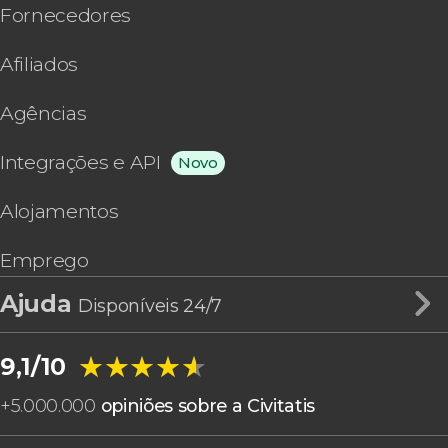
Fornecedores
Afiliados
Agências
Integrações e API
Novo
Alojamentos
Emprego
Ajuda
Disponíveis 24/7
★★★★★
★★★★★
9,1/10
+
5.000.000
opiniões sobre a Civitatis