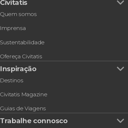
Free tour dos mistérios e lendas de Bruges
Civitatis
Tour panorâmico de Bruges
Quem somos
Ingresso do Historium Brugge
Ingresso do Frietmuseum, o Museu das Batatas
Imprensa
Fritas
Sustentabilidade
Ofereça Civitatis
Inspiração
Destinos
Civitatis Magazine
Guias de Viagens
Trabalhe connosco