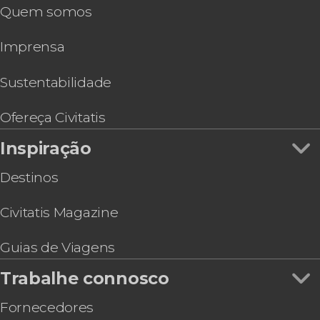
Quem somos
Ingresso do Museu da Cerveja
Ingresso do Historium Brugge
Imprensa
Ingresso do Frietmuseum, o Museu das Batatas
Fritas
Sustentabilidade
Ofereça Civitatis
Inspiração
Destinos
Civitatis Magazine
Guias de Viagens
Trabalhe connosco
Fornecedores