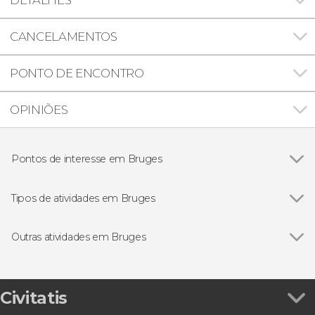
CANCELAMENTOS
PONTO DE ENCONTRO
OPINIÕES
Pontos de interesse em Bruges
Ver todos
Grote Markt de Bruges
Igreja de Nossa Senhora de Bruges
Tipos de atividades em Bruges
Beguinage de Bruges
Ver todos
Visitas guiadas e free tours
Gastronomia e enoturismo
Outras atividades em Bruges
Bilhetes
Ver todos
Free tour por Bruges
Ingresso do museu Choco Story
Free tour dos mistérios e lendas de Bruges
Civitatis
Tour panorâmico de Bruges