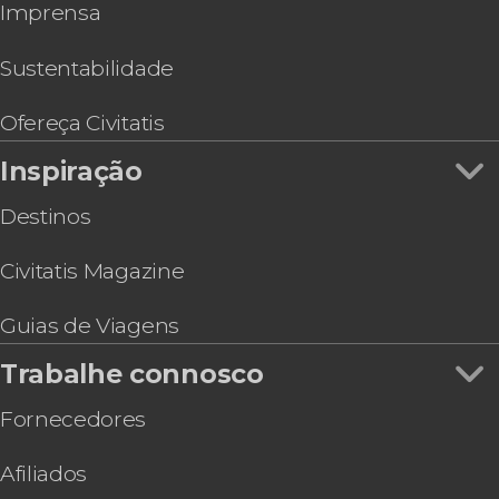
Excursões de vários dias
Imprensa
do Sacramento
Desportivos
Ferry Colonia Express entre Buenos Aires e
Cavalos
Colônia do Sacramento
Sustentabilidade
Pub Crawl. Tour de festa por Buenos Aires!
Ingresso do Obelisco de Buenos Aires
Ofereça Civitatis
Transporte a Montevidéu: ferry + ônibus
Inspiração
Destinos
Civitatis Magazine
Guias de Viagens
Trabalhe connosco
Fornecedores
Afiliados