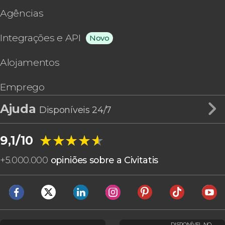
Agências
Integrações e API
Novo
Alojamentos
Emprego
Ajuda
Disponíveis 24/7
★★★★★
★★★★★
9,1/10
+
5.000.000
opiniões sobre a Civitatis
DISPONÍVEL NO