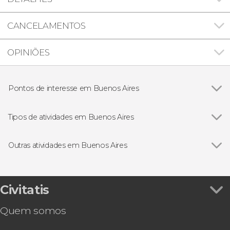
CANCELAMENTOS
OPINIÕES
Pontos de interesse em Buenos Aires
Ver todos
Casa Rosada
Teatro Colón
Tipos de atividades em Buenos Aires
Floralis Genérica
Ver todos
Visitas guiadas e free tours
Puerto Madero
Free Tour
Outras atividades em Buenos Aires
La Recoleta
Folclore tradicional
Ver todos
Espetáculo no teatro Tango Porteño
Autocarro turístico
Ingresso do Museu do Boca Juniors
Bilhetes
Ingresso do Museu River e Estádio Monumental
Civitatis
Excursões de um dia
Espetáculo no Palacio Tango
Passeios de barco
Quem somos
Espetáculo Rojo Tango
Gastronomia e enoturismo
Ferry Buquebus entre Buenos Aires e Colônia