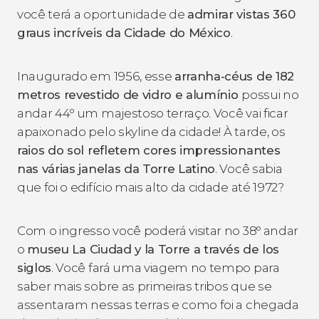
você terá a oportunidade de
admirar vistas 360
graus incríveis da Cidade do México
.
Inaugurado em 1956, esse
arranha-céus de 182
metros revestido de vidro e alumínio
possui no
andar 44º um majestoso terraço. Você vai ficar
apaixonado pelo
skyline
da cidade! À tarde, os
raios do sol refletem cores impressionantes
nas várias janelas da Torre Latino
. Você sabia
que foi o edifício mais alto da cidade até 1972?
Com o ingresso você poderá visitar no 38º andar
o
museu
La Ciudad y la Torre a través de los
siglos
. Você fará uma viagem no tempo para
saber mais sobre as primeiras tribos que se
assentaram nessas terras e como foi a chegada