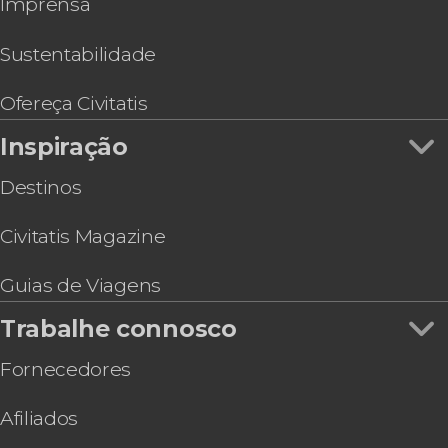
Imprensa
Visita guiada pelo Templo Mayor
Zoológicos e aquários
Tour pelo Museu Nacional de Arte
Espetáculo de mariachis na Plaza Garibaldi
Sustentabilidade
Ingresso do Castelo de Chapultepec
Ônibus turístico da Cidade do México, Capital
Ofereça Civitatis
Bus
Inspiração
Tour pelos murais da Cidade do México
Destinos
Civitatis Magazine
Guias de Viagens
Trabalhe connosco
Fornecedores
Afiliados