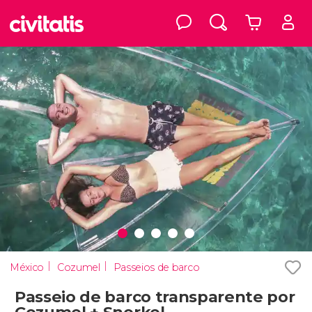
México
Cozumel
Passeios de barco
Passeio de barco transparente por
Cozumel + Snorkel