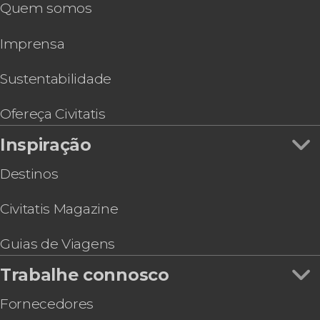
Quem somos
Passeio de buggy + snorkel em Cozumel
Ferry à Playa del Carmen
Imprensa
Tour de quadriciclo por Cozumel
Tour de bares por Cozumel
Aluguel de jet ski em Cozumel
Sustentabilidade
Patinete elétrico, barco transparente e ingresso
de um clube de praia de Cozumel
Ofereça Civitatis
Curso de surfe em Cozumel
Inspiração
Destinos
Civitatis Magazine
Guias de Viagens
Trabalhe connosco
Fornecedores