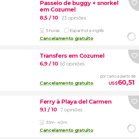
Passeio de buggy + snorkel
em Cozumel
8,5
/ 10
23 opiniões
5 horas
Espanhol e inglês
Cancelamento gratuito
Transfers em Cozumel
6,9
/ 10
63 opiniões
por carro a partir de
60,51
Cancelamento gratuito
US$
Ferry à Playa del Carmen
9,1
/ 10
7 opiniões
35m - 40m
Cancelamento gratuito