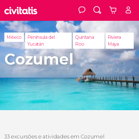
México
Península del
Quintana
Riviera
Yucatán
Roo
Maya
Cozumel
33 excursões e atividades em Cozumel