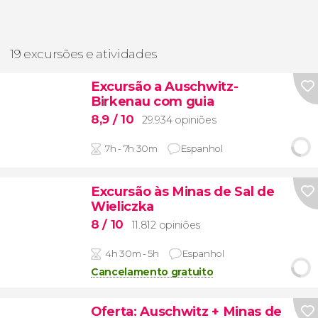
19 excursões e atividades
Excursão a Auschwitz-
Birkenau com guia
8,9
/ 10
29.934 opiniões
7h - 7h 30m
Espanhol
Excursão às Minas de Sal de
Wieliczka
8
/ 10
11.812 opiniões
4h 30m - 5h
Espanhol
Cancelamento gratuito
Oferta: Auschwitz + Minas de