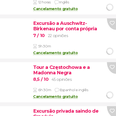
12 horas
Inglês
Cancelamento gratuito
Excursão a Auschwitz-
Birkenau por conta própria
7
/ 10
22 opiniões
5h 30m
Cancelamento gratuito
Tour a Częstochowa e a
Madonna Negra
8,5
/ 10
45 opiniões
6h 30m
Espanhol e inglês
Cancelamento gratuito
Excursão privada saindo de