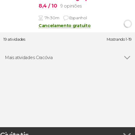
8,4
/ 10
9 opiniões
7h 30m
Espanhol
Cancelamento gratuito
19 atividades
Mostrando 1-19
Mais atividades Cracóvia
Ver todos
Visitas guiadas e free tours
Free Tour
Passeios de barco