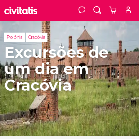
Polónia
Cracóvia
Excursões de
um dia em
Cracóvia