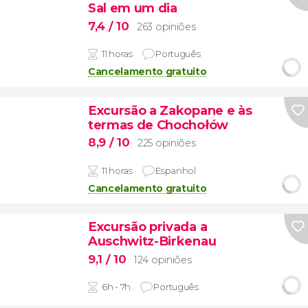
Sal em um dia
7,4
/ 10
263 opiniões
11 horas
Português
Cancelamento gratuito
Excursão a Zakopane e às
termas de Chochołów
8,9
/ 10
225 opiniões
11 horas
Espanhol
Cancelamento gratuito
Excursão privada a
Auschwitz-Birkenau
9,1
/ 10
124 opiniões
6h - 7h
Português