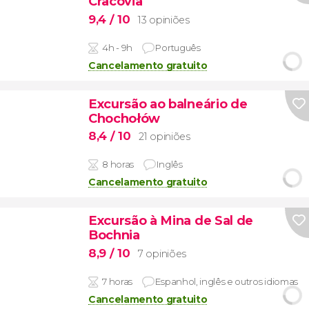
Cracóvia
9,4
/ 10
13 opiniões
4h - 9h
Português
Cancelamento gratuito
Excursão ao balneário de
Chochołów
8,4
/ 10
21 opiniões
8 horas
Inglês
Cancelamento gratuito
Excursão à Mina de Sal de
Bochnia
8,9
/ 10
7 opiniões
7 horas
Espanhol, inglês e outros idiomas
Cancelamento gratuito