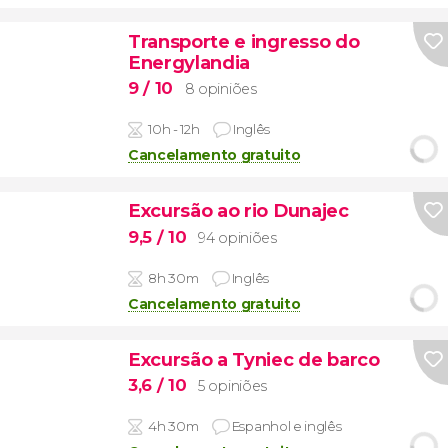
Transporte e ingresso do
Energylandia
9
/ 10
8 opiniões
10h - 12h
Inglês
Cancelamento gratuito
Excursão ao rio Dunajec
9,5
/ 10
94 opiniões
8h 30m
Inglês
Cancelamento gratuito
Excursão a Tyniec de barco
3,6
/ 10
5 opiniões
4h 30m
Espanhol e inglês