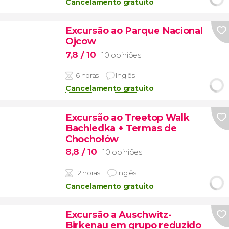
Cancelamento gratuito
Excursão ao Parque Nacional
Ojcow
7,8
/ 10
10 opiniões
6 horas
Inglês
Cancelamento gratuito
Excursão ao Treetop Walk
Bachledka + Termas de
Chochołów
8,8
/ 10
10 opiniões
12 horas
Inglês
Cancelamento gratuito
Excursão a Auschwitz-
Birkenau em grupo reduzido