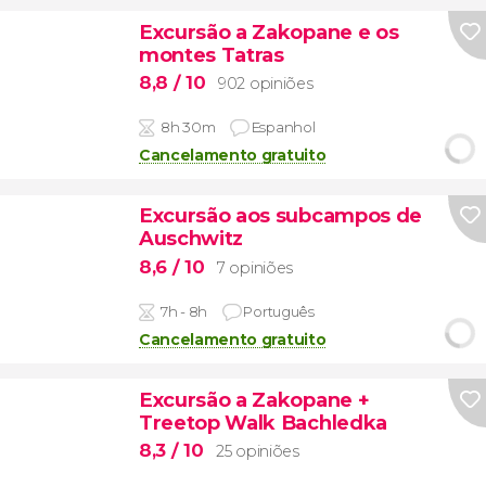
Excursão a Zakopane e os
montes Tatras
8,8
/ 10
902 opiniões
8h 30m
Espanhol
Cancelamento gratuito
Excursão aos subcampos de
Auschwitz
8,6
/ 10
7 opiniões
7h - 8h
Português
Cancelamento gratuito
Excursão a Zakopane +
Treetop Walk Bachledka
8,3
/ 10
25 opiniões