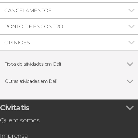
CANCELAMENTOS
PONTO DE ENCONTRO
OPINIÕES
Tipos de atividades em Déli
Ver todos
Excursões de um dia
Visitas guiadas e free tours
Outras atividades em Déli
Excursões de vários dias
Ver todos
Excursão privada de 3 dias por Déli, Agra e Jaipur
Tour gastronômico por Déli
Pub Crawl. Tour de festa por Déli!
Civitatis
Casamento hindu. Case seguindo o ritual
Quem somos
tradicional!
Espetáculo de luz e som no templo
Imprensa
Akshardham