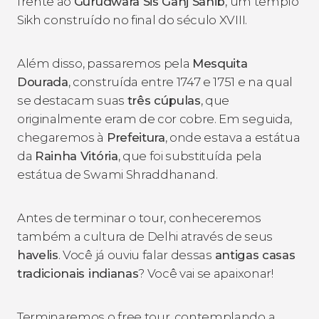
frente ao
Gurudwara Sis Ganj Sahib
, um templo
Sikh construído no final do século XVIII.
Além disso, passaremos pela
Mesquita
Dourada
, construída entre 1747 e 1751 e na qual
se destacam suas
três cúpulas
, que
originalmente eram de cor cobre. Em seguida,
chegaremos à
Prefeitura
, onde estava a estátua
da
Rainha Vitória
, que foi substituída pela
estátua de Swami Shraddhanand.
Antes de terminar o tour, conheceremos
também a cultura de Delhi através de seus
havelis
. Você já ouviu falar dessas
antigas casas
tradicionais indianas
? Você vai se apaixonar!
Terminaremos o free tour, contemplando a