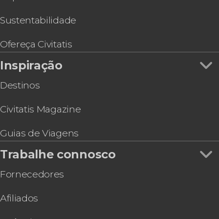
Tour privado pelos museus de Déli
Tour de bicicleta por Déli
Sustentabilidade
Aula de cozinha e refeição com uma família
indiana
Ofereça Civitatis
4 dias de retiro de ioga em Jhansi
Inspiração
Tour espiritual por Déli
Destinos
Civitatis Magazine
Guias de Viagens
Trabalhe connosco
Fornecedores
Afiliados