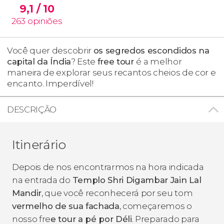
9,1
/ 10
263
opiniões
Você quer descobrir
os segredos escondidos na
capital da Índia
? Este
free tour
é a melhor
maneira de explorar seus recantos cheios de cor e
encanto. Imperdível!
DESCRIÇÃO
Itinerário
Depois de nos encontrarmos na hora indicada
na entrada do
Templo Shri Digambar Jain Lal
Mandir
, que você reconhecerá por seu tom
vermelho de sua fachada
, começaremos o
nosso fre
e tour a pé por Déli
. Preparado para